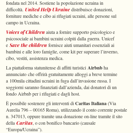
fondata nel 2014. Sostiene la popolazione ucraina in
difficoltà.
United Help Ukraine
distribuisce donazioni,
forniture mediche e cibo ai rifugiati ucraini, alle persone sul
campo in Ucraina.
Voices of Children
aiuta a fornire supporto psicologico e
psicosociale ai bambini ucraini colpiti dalla guerra. Unicef ​​
e
Save the children
fornisce aiuti umanitari essenziali ai
bambini e alle loro famiglie, come kit per superare l’inverno,
cibo, vestiti, assistenza medica.
Airbnb
La piattaforma statunitense di affitti turistici
ha
annunciato che offrirà gratuitamente alloggi a breve termine
a 100mila cittadini ucraini in fuga dall’invasione russa. I
soggiorni saranno finanziati dall’azienda, dai donatori di un
fondo Airbnb per i rifugiati e dagli host.
Caritas Italiana
È possibile sostenere gli interventi di
(Via
Aurelia 796 – 00165 Roma), utilizzando il conto corrente postale
n. 347013, oppure tramite una donazione on-line tramite il sito
della
Caritas
, o con bonifico bancario (causale
“Europa/Ucraina”).