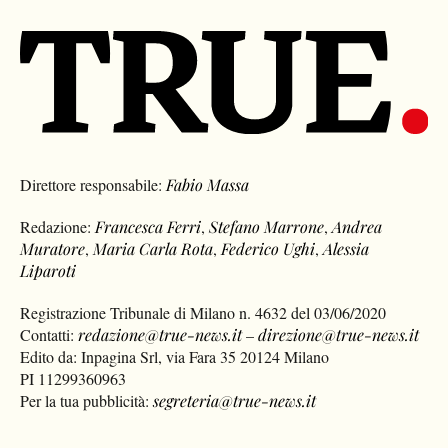
Direttore responsabile:
Fabio Massa
Redazione:
Francesca Ferri
,
Stefano Marrone
,
Andrea
Muratore
,
Maria Carla Rota
,
Federico Ughi
,
Alessia
Liparoti
Registrazione Tribunale di Milano n. 4632 del 03/06/2020
Contatti:
redazione@true-news.it
–
direzione@true-news.it
Edito da: Inpagina Srl, via Fara 35 20124 Milano
PI 11299360963
Per la tua pubblicità:
segreteria@true-news.it