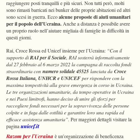
raggiungere posti tranquilli e più sicuri. Non tutti però, molti
sono rimasti barricati nei bunker delle proprie abitazioni ed altri
alcune proposte di aiuti umanitari
sono scesi in guerra. Ecco
per il popolo dell’Ucraina.
Anche a distanza è possibile avere
un proprio ruolo nell’aiutare migliaia di famiglie in difficoltà in
questi giorni.
Rai, Croce Rossa ed Unicef insieme per l’Ucraina:
“Con il
supporto di
RAI per il Sociale
, RAI sosterrà informativamente
dal 27 febbraio al 6 marzo 2022 la campagna di raccolta fondi
straordinaria con
numero solidale 45525
lanciata da
Croce
Rossa Italiana, UNHCR e UNICEF
per rispondere con la
massima tempestività alla grave emergenza in corso in Ucraina.
Le tre organizzazioni umanitarie, da tempo operative in Ucraina
e nei Paesi limitrofi, hanno deciso di unire gli sforzi per
raccogliere fondi necessari per la sopravvivenza delle persone
colpite e in fuga dalle ostilità e garantire loro una rapida ed
efficace assistenza umanitaria”.
Per maggiori dettagli visitare la
pagina
unicef.it
Razom per l’Ucraina
è un’organizzazione di beneficenza