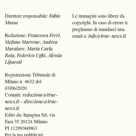
Direttore responsabile:
Fabio
Le immagini sono libere da
Massa
copyright. In caso di errore ti
preghiamo di mandarci una
Redazione:
Francesca Ferri
,
email a:
info@true-news.it
Stefano Marrone
,
Andrea
Muratore
,
Maria Carla
Rota
,
Federico Ughi
,
Alessia
Liparoti
Registrazione Tribunale di
Milano n. 4632 del
03/06/2020
Contatti:
redazione@true-
news.it
–
direzione@true-
news.it
Edito da: Inpagina Srl, via
Fara 35 20124 Milano
PI 11299360963
Per la tua pubblicità: