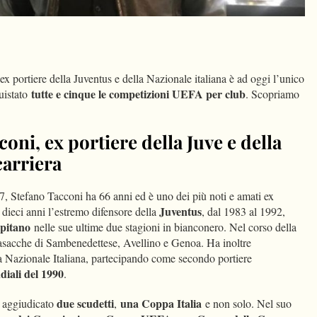
dIn
Condividi
ex portiere della Juventus e della Nazionale italiana è ad oggi l’unico
tutte e cinque le competizioni UEFA per club
quistato
. Scopriamo
oni, ex portiere della Juve e della
carriera
, Stefano Tacconi ha 66 anni ed è uno dei più noti e amati ex
Juventus
en dieci anni l’estremo difensore della
, dal 1983 al 1992,
capitano
nelle sue ultime due stagioni in bianconero. Nel corso della
 casacche di Sambenedettese, Avellino e Genoa. Ha inoltre
a Nazionale Italiana, partecipando come secondo portiere
iali del 1990
.
due scudetti
una Coppa Italia
è aggiudicato
,
e non solo. Nel suo