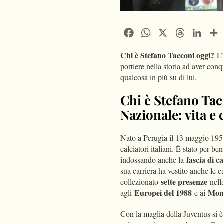
Facebook
WhatsApp
X
Threads
Linke
Chi è Stefano Tacconi oggi?
L’
portiere nella storia ad aver con
qualcosa in più su di lui.
Chi è Stefano Tacc
Nazionale: vita e 
Nato a Perugia il 13 maggio 1957
calciatori italiani. È stato per b
fascia di 
indossando anche la
sua carriera ha vestito anche le
sette presenze
collezionato
nell
Europei del 1988
Mond
agli
e ai
Con la maglia della Juventus si 