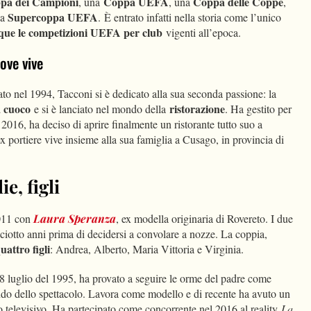
pa dei Campioni
Coppa UEFA
Coppa delle Coppe
, una
, una
,
Supercoppa UEFA
na
. È entrato infatti nella storia come l’unico
inque le competizioni UEFA per club
vigenti all’epoca.
dove vive
cato nel 1994, Tacconi si è dedicato alla sua seconda passione: la
a cuoco
ristorazione
e si è lanciato nel mondo della
. Ha gestito per
 2016, ha deciso di aprire finalmente un ristorante tutto suo a
ex portiere vive insieme alla sua famiglia a Cusago, in provincia di
e, figli
2011 con
Laura Speranza
, ex modella originaria di Rovereto. I due
ciotto anni prima di decidersi a convolare a nozze. La coppia,
uattro
figli
: Andrea, Alberto, Maria Vittoria e Virginia.
 28 luglio del 1995, ha provato a seguire le orme del padre come
ondo dello spettacolo. Lavora come modello e di recente ha avuto un
televisivo. Ha partecipato come concorrente nel 2016 al reality
La