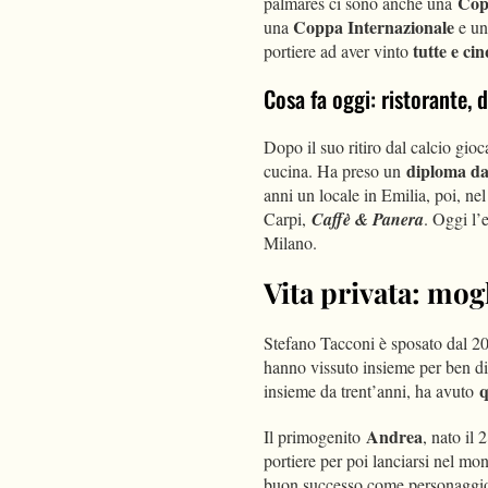
Cop
palmares ci sono anche una
Coppa Internazionale
una
e u
tutte e c
portiere ad aver vinto
Cosa fa oggi: ristorante, 
Dopo il suo ritiro dal calcio gio
diploma d
cucina. Ha preso un
anni un locale in Emilia, poi, nel
Carpi,
Caffè & Panera
. Oggi l’
Milano.
Vita privata: mogli
Stefano Tacconi è sposato dal 
hanno vissuto insieme per ben di
q
insieme da trent’anni, ha avuto
Andrea
Il primogenito
, nato il
portiere per poi lanciarsi nel m
buon successo come personaggio 