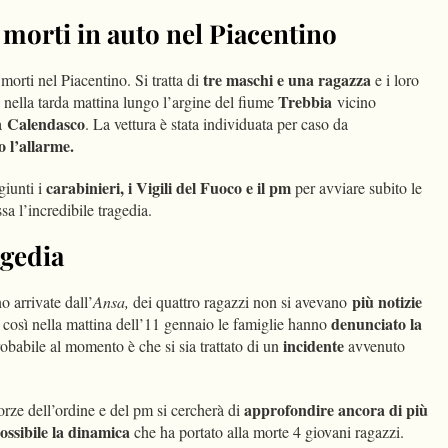
morti in auto nel Piacentino
tre maschi e una ragazza
 morti nel Piacentino. Si tratta di
e i loro
Trebbia
ti nella tarda mattina lungo l’argine del fiume
vicino
Calendasco
 a
. La vettura è stata individuata per caso da
o l’allarme.
carabinieri, i Vigili del Fuoco e il pm
iunti i
per avviare subito le
sa l’incredibile tragedia.
agedia
più notizie
 arrivate dall’
Ansa,
dei quattro ragazzi non si avevano
denunciato la
così nella mattina dell’11 gennaio le famiglie hanno
incidente
robabile al momento è che si sia trattato di un
avvenuto
approfondire ancora di più
orze dell’ordine e del pm si cercherà di
possibile la dinamica
che ha portato alla morte 4 giovani ragazzi.