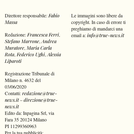
Direttore responsabile:
Fabio
Le immagini sono libere da
Massa
copyright. In caso di errore ti
preghiamo di mandarci una
Redazione:
Francesca Ferri
,
email a:
info@true-news.it
Stefano Marrone
,
Andrea
Muratore
,
Maria Carla
Rota
,
Federico Ughi
,
Alessia
Liparoti
Registrazione Tribunale di
Milano n. 4632 del
03/06/2020
Contatti:
redazione@true-
news.it
–
direzione@true-
news.it
Edito da: Inpagina Srl, via
Fara 35 20124 Milano
PI 11299360963
Per la tua pubblicità: