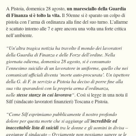
un maresciallo della Guardia
A Pistoia, domenica 28 agosto,
di Finanza si è tolto la vita.
Il 50enne si è sparato un colpo di
pistola con l’arma di ordinanza alla fine del suo turno. L’allarme
è scattato intorno alle 7 e apre ancora una volta una forte critica
nell’ambiente.
“Un’altra tragica notizia ha travolto il mondo dei lavoratori
della Guardia di Finanza e delle Forze dell’ordine. Nella
giornata odierna, domenica 28 agosto, si è consumato
l’ennesimo suicidio di un lavoratore in uniforme, quello che nei
comunicati ufficiali diventa ‘morte auto-procurata’. Un ispettore
della G. di F. in servizio a Pistoia ha deciso di porre fine alla
sua vita sparandosi con la propria arma d’ordinanza,
nelle
stesse stanze in cui lavorava
“
. Così si legge in una nota il
Silf (sindacato lavoratori finanzieri) Toscana e Pistoia.
“Come Silf esprimiamo pubblicamente il nostro profondo
dolore per questa morte che si aggiunge all’
incredibile ed
inaccettabile lista di suicidi
tra le donne e gli uomini in divisa –
aggiunge il sindacato – Ovviamente non possiamo sapere se le