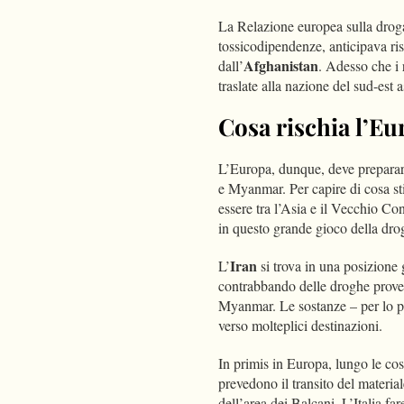
La Relazione europea sulla droga
tossicodipendenze, anticipava risc
Afghanistan
dall’
. Adesso che i 
traslate alla nazione del sud-est a
Cosa rischia l’E
L’Europa, dunque, deve preparars
e Myanmar. Per capire di cosa st
essere tra l’Asia e il Vecchio Co
in questo grande gioco della dro
Iran
L’
si trova in una posizione g
contrabbando delle droghe proveni
Myanmar. Le sostanze – per lo più 
verso molteplici destinazioni.
In primis in Europa, lungo le cos
prevedono il transito del material
dell’area dei Balcani. L’Italia f