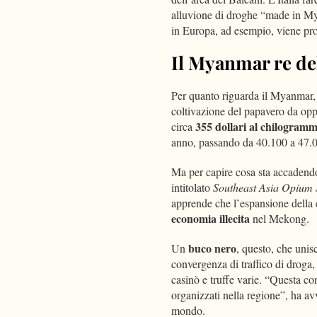
alluvione di droghe “made in My
in Europa, ad esempio, viene pro
Il Myanmar re de
Per quanto riguarda il Myanmar, g
coltivazione del papavero da oppi
355 dollari al chilogram
circa
anno, passando da 40.100 a 47.00
Ma per capire cosa sta accadend
intitolato
Southeast Asia Opium S
apprende che l’espansione della
economia illecita
nel Mekong.
buco nero
Un
, questo, che unisc
convergenza di traffico di droga, 
casinò e truffe varie. “Questa con
organizzati nella regione”, ha a
mondo.