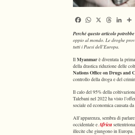
Facebook
WhatsApp
X
Threads
Linke
Perché questo articolo potrebbe 
oppio al mondo. Le droghe prove
tutti i Paesi dell’Europa.
Myanmar
Il
è diventata la prima
della drastica riduzione delle col
Nations Office on Drugs an
controllo della droga e del crimi
Il calo del 95% della coltivazion
Talebani nel 2022 ha visto l’offer
sociale ed economica causata da u
All’apparenza, sembra di parlare
occidentale e
Africa
settentrion
illecite che giungono in Europa.