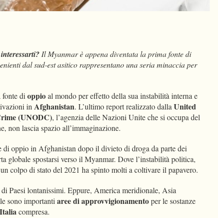
dIn
Condividi
interessarti?
Il Myanmar è appena diventata la prima fonte di
nienti dal sud-est asitico rappresentano una seria minaccia per
oppio
 fonte di
al mondo per effetto della sua instabilità interna e
Afghanistan
United
tivazioni in
. L’ultimo report realizzato dalla
d Crime (UNODC)
, l’agenzia delle Nazioni Unite che si occupa del
ne, non lascia spazio all’immaginazione.
e di oppio in Afghanistan dopo il divieto di droga da parte dei
ta globale spostarsi verso il Myanmar. Dove l’instabilità politica,
n colpo di stato del 2021 ha spinto molti a coltivare il papavero.
 di Paesi lontanissimi. Eppure, America meridionale, Asia
aree di approvvigionamento
ale sono importanti
per le sostanze
Italia
compresa.