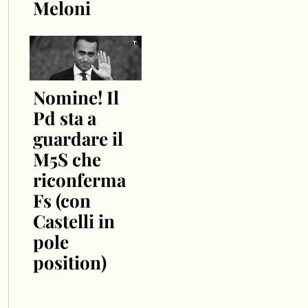
Meloni
Nomine! Il
Pd sta a
guardare il
M5S che
riconferma
Fs (con
Castelli in
pole
position)