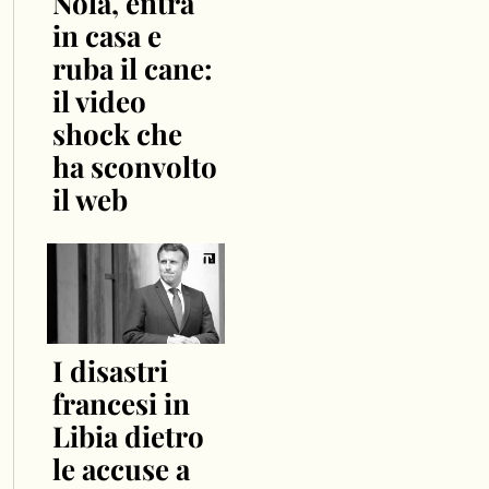
Nola, entra
in casa e
ruba il cane:
il video
shock che
ha sconvolto
il web
I disastri
francesi in
Libia dietro
le accuse a