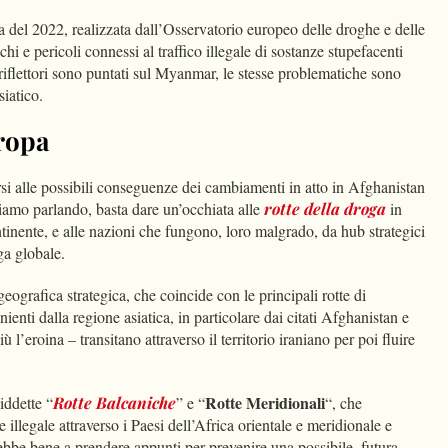
 del 2022, realizzata dall’Osservatorio europeo delle droghe e delle
hi e pericoli connessi al traffico illegale di sostanze stupefacenti
riflettori sono puntati sul Myanmar, le stesse problematiche sono
siatico.
uropa
i alle possibili conseguenze dei cambiamenti in atto in Afghanistan
iamo parlando, basta dare un’occhiata alle
rotte della droga
in
ntinente, e alle nazioni che fungono, loro malgrado, da hub strategici
ga globale.
eografica strategica, che coincide con le principali rotte di
enti dalla regione asiatica, in particolare dai citati Afghanistan e
l’eroina – transitano attraverso il territorio iraniano per poi fluire
Rotte Meridionali
iddette “
Rotte Balcaniche
” e “
“, che
e illegale attraverso i Paesi dell’Africa orientale e meridionale e
arebbe bene a prendere appunti per prevenire una possibile, futura