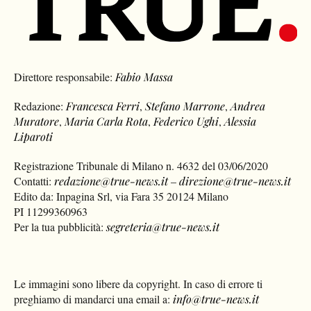
Direttore responsabile:
Fabio Massa
Redazione:
Francesca Ferri
,
Stefano Marrone
,
Andrea
Muratore
,
Maria Carla Rota
,
Federico Ughi
,
Alessia
Liparoti
Registrazione Tribunale di Milano n. 4632 del 03/06/2020
Contatti:
redazione@true-news.it
–
direzione@true-news.it
Edito da: Inpagina Srl, via Fara 35 20124 Milano
PI 11299360963
Per la tua pubblicità:
segreteria@true-news.it
Le immagini sono libere da copyright. In caso di errore ti
preghiamo di mandarci una email a:
info@true-news.it