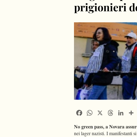
prigionieri d
Facebook
WhatsApp
X
Threads
Linke
No green pass, a Novara assur
nei lager nazisti. I manifestanti s