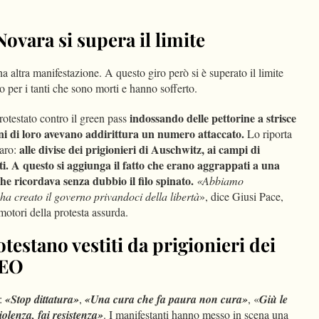
Novara si supera il limite
a altra manifestazione. A questo giro però si è superato il limite
o per i tanti che sono morti e hanno sofferto.
indossando delle pettorine a strisce
otestato contro il green pass
uni di loro avevano addirittura un numero attaccato.
Lo riporta
alle divise dei prigionieri di Auschwitz, ai campi di
iaro:
ti. A questo si aggiunga il fatto che erano aggrappati a una
e ricordava senza dubbio il filo spinato.
«Abbiamo
a creato il governo privandoci della libertà
», dice Giusi Pace,
omotori della protesta assurda.
testano vestiti da prigionieri dei
DEO
i:
«Stop dittatura»
,
«Una cura che fa paura non cura»
, «
Giù le
lenza, fai resistenza»
. I manifestanti hanno messo in scena una