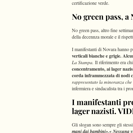
certificazione verde.
No green pass, a 
No green pass, altro fine settiman
della decennza morale e il rispett
I manifestanti di Novara hanno pr
verticali bianche e grigie. Alc
La Stampa.
Il riferimento era ch
concentramento, ai lager nazis
corda inframmezzata di nodi ch
rappresentato la minoranza che h
infermiera e sindacalista tra i pr
I manifestanti pro
lager nazisti. VI
Gli slogan sono sempre gli stess
mani dai bambini»,« Nessuna vio