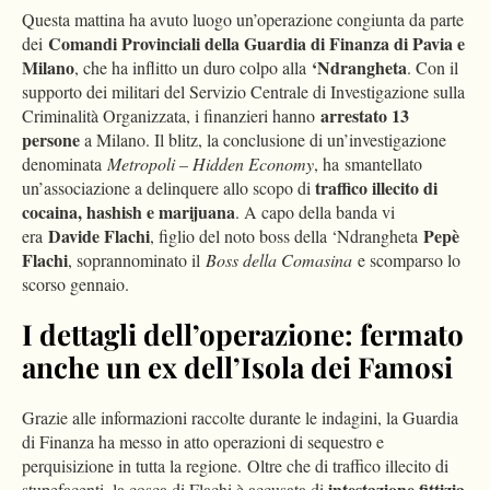
Questa mattina ha avuto luogo un’operazione congiunta da parte
Comandi Provinciali della Guardia di Finanza di Pavia e
dei
Milano
‘Ndrangheta
, che ha inflitto un duro colpo alla
. Con il
supporto dei militari del Servizio Centrale di Investigazione sulla
arrestato 13
Criminalità Organizzata, i finanzieri hanno
persone
a Milano. Il blitz, la conclusione di un’investigazione
denominata
Metropoli – Hidden Economy
, ha smantellato
traffico illecito di
un’associazione a delinquere allo scopo di
cocaina, hashish e marijuana
. A capo della banda vi
Davide Flachi
Pepè
era
, figlio del noto boss della ‘Ndrangheta
Flachi
, soprannominato il
Boss della Comasina
e scomparso lo
scorso gennaio.
I dettagli dell’operazione: fermato
anche un ex dell’Isola dei Famosi
Grazie alle informazioni raccolte durante le indagini, la Guardia
di Finanza ha messo in atto operazioni di sequestro e
perquisizione in tutta la regione. Oltre che di traffico illecito di
intestazione fittizia
stupefacenti, la cosca di Flachi è accusata di