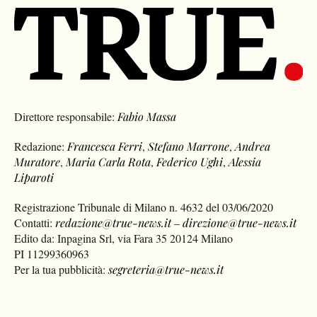
Direttore responsabile:
Fabio Massa
Redazione:
Francesca Ferri
,
Stefano Marrone
,
Andrea
Muratore
,
Maria Carla Rota
,
Federico Ughi
,
Alessia
Liparoti
Registrazione Tribunale di Milano n. 4632 del 03/06/2020
Contatti:
redazione@true-news.it
–
direzione@true-news.it
Edito da: Inpagina Srl, via Fara 35 20124 Milano
PI 11299360963
Per la tua pubblicità:
segreteria@true-news.it