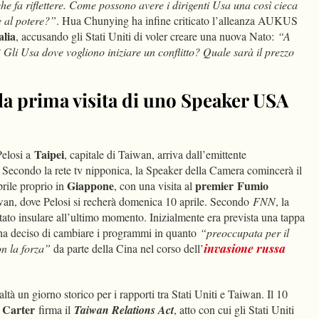
he fa riflettere. Come possono avere i dirigenti Usa una così cieca
e al potere?”
. Hua Chunying ha infine criticato l’alleanza AUKUS
alia
, accusando gli Stati Uniti di voler creare una nuova Nato:
“A
Gli Usa dove vogliono iniziare un conflitto? Quale sarà il prezzo
è la prima visita di uno Speaker USA
Taipei
Pelosi a
, capitale di Taiwan, arriva dall’emittente
. Secondo la rete tv nipponica, la Speaker della Camera comincerà il
Giappone
premier Fumio
prile proprio in
, con una visita al
aiwan, dove Pelosi si recherà domenica 10 aprile. Secondo
FNN
, la
stato insulare all’ultimo momento. Inizialmente era prevista una tappa
 ha deciso di cambiare i programmi in quanto
“preoccupata per il
n la forza”
da parte della Cina nel corso dell’
invasione russa
ealtà un giorno storico per i rapporti tra Stati Uniti e Taiwan. Il 10
 Carter
firma il
Taiwan Relations Act
, atto con cui gli Stati Uniti