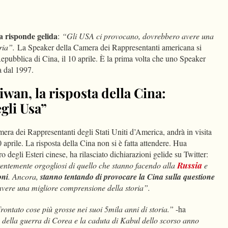
dIn
Condividi
a risponde gelida
:
“Gli USA ci provocano, dovrebbero avere una
ria”.
La Speaker della Camera dei Rappresentanti americana si
 Repubblica di Cina, il 10 aprile. È la prima volta che uno Speaker
a dal 1997.
iwan, la risposta della Cina:
gli Usa”
era dei Rappresentanti degli Stati Uniti d’America, andrà in visita
 aprile. La risposta della Cina non si è fatta attendere. Hua
 degli Esteri cinese, ha rilasciato dichiarazioni gelide su Twitter:
rentemente orgogliosi di quello che stanno facendo alla
Russia
e
oni
. Ancora,
stanno tentando di provocare la Cina sulla questione
vere una migliore comprensione della storia”.
rontato cose più grosse nei suoi 5mila anni di storia.”
-ha
o della guerra di Corea e la caduta di Kabul dello scorso anno