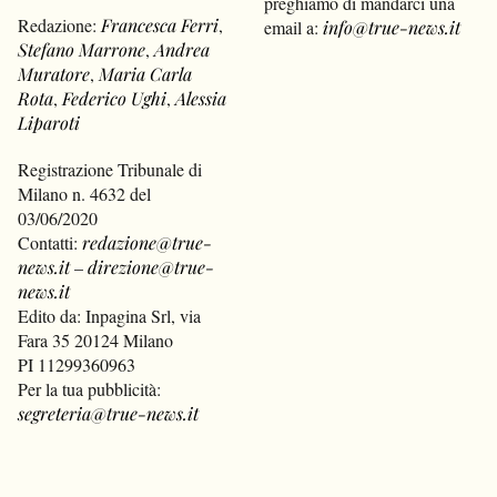
preghiamo di mandarci una
Redazione:
Francesca Ferri
,
email a:
info@true-news.it
Stefano Marrone
,
Andrea
Muratore
,
Maria Carla
Rota
,
Federico Ughi
,
Alessia
Liparoti
Registrazione Tribunale di
Milano n. 4632 del
03/06/2020
Contatti:
redazione@true-
news.it
–
direzione@true-
news.it
Edito da: Inpagina Srl, via
Fara 35 20124 Milano
PI 11299360963
Per la tua pubblicità:
segreteria@true-news.it