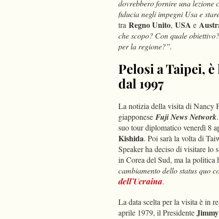
dovrebbero fornire una lezione c
fiducia negli impegni Usa e star
Regno Unito
USA
Austr
tra
,
e
che scopo? Con quale obiettivo? 
per la regione?”.
Pelosi a Taipei, 
dal 1997
La notizia della visita di Nancy 
giapponese
Fuji News Network
suo tour diplomatico venerdì 8 a
Kishida
. Poi sarà la volta di T
Speaker ha deciso di visitare lo 
in Corea del Sud, ma la politica
cambiamento dello status quo co
dell’Ucraina
.
La data scelta per la visita è in r
Jimmy
aprile 1979, il Presidente