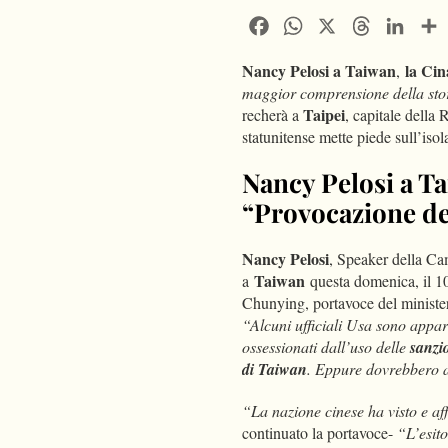
Facebook
WhatsApp
X
Threads
Linke
Nancy Pelosi a
Taiwan
la Cin
,
maggior comprensione della sto
Taipei
recherà a
, capitale della
statunitense mette piede sull’isol
Nancy Pelosi a Ta
“Provocazione de
Nancy Pelosi
, Speaker della Cam
Taiwan
a
questa domenica, il 10
Chunying, portavoce del ministero
“Alcuni ufficiali Usa sono appa
ossessionati dall’uso delle
sanzi
di Taiwan
. Eppure dovrebbero a
“La nazione cinese ha visto e aff
continuato la portavoce-
“L’esit