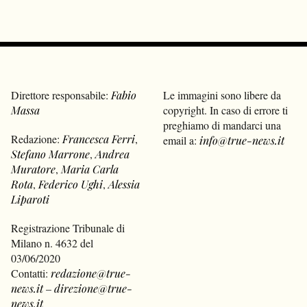
Direttore responsabile:
Fabio
Le immagini sono libere da
Massa
copyright. In caso di errore ti
preghiamo di mandarci una
Redazione:
Francesca Ferri
,
email a:
info@true-news.it
Stefano Marrone
,
Andrea
Muratore
,
Maria Carla
Rota
,
Federico Ughi
,
Alessia
Liparoti
Registrazione Tribunale di
Milano n. 4632 del
03/06/2020
Contatti:
redazione@true-
news.it
–
direzione@true-
news.it