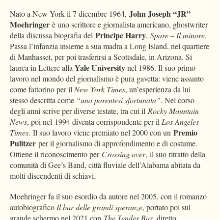
John Joseph “JR”
Nato a New York il 7 dicembre 1964,
Moehringer
è uno scrittore e giornalista americano, ghostwriter
Principe Harry
della discussa biografia del
,
Spare – Il minore
.
Passa l’infanzia insieme a sua madra a Long Island, nel quartiere
di Manhasset, per poi trasferirsi a Scottsdale, in Arizona. Si
Yale University
laurea in Lettere alla
nel 1986. Il suo primo
lavoro nel mondo del giornalismo è pura gavetta: viene assunto
come fattorino per il
New York Times
, un’esperienza da lui
stesso descritta come
“una parentesi sfortunata”
. Nel corso
degli anni scrive per diverse testate, tra cui il
Rocky Mountain
News
, poi nel 1994 diventa corrispondente per il
Los Angeles
Premio
Times
. Il suo lavoro viene premiato nel 2000 con un
Pulitzer
per il giornalismo di approfondimento e di costume.
Ottiene il riconoscimento per
Crossing over
, il suo ritratto della
comunità di Gee’s Band, città fluviale dell’Alabama abitata da
molti discendenti di schiavi.
Moehringer fa il suo esordio da autore nel 2005, con il romanzo
autobiografico
Il bar delle grandi speranze
, portato poi sul
grande schermo nel 2021 con
The Tender Bar
, diretto