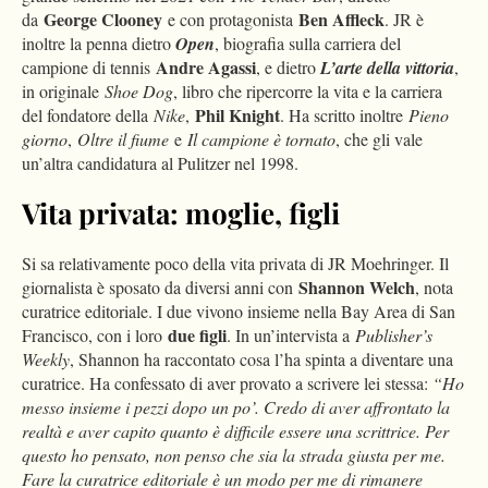
George Clooney
Ben Affleck
da
e con protagonista
. JR è
inoltre la penna dietro
Open
, biografia sulla carriera del
Andre Agassi
campione di tennis
, e dietro
L’arte della vittoria
,
in originale
Shoe Dog
, libro che ripercorre la vita e la carriera
Phil Knight
del fondatore della
Nike
,
. Ha scritto inoltre
Pieno
giorno
,
Oltre il fiume
e
Il campione è tornato
, che gli vale
un’altra candidatura al Pulitzer nel 1998.
Vita privata: moglie, figli
Si sa relativamente poco della vita privata di JR Moehringer. Il
Shannon Welch
giornalista è sposato da diversi anni con
, nota
curatrice editoriale. I due vivono insieme nella Bay Area di San
due figli
Francisco, con i loro
. In un’intervista a
Publisher’s
Weekly
, Shannon ha raccontato cosa l’ha spinta a diventare una
curatrice. Ha confessato di aver provato a scrivere lei stessa:
“Ho
messo insieme i pezzi dopo un po’. Credo di aver affrontato la
realtà e aver capito quanto è difficile essere una scrittrice. Per
questo ho pensato, non penso che sia la strada giusta per me.
Fare la curatrice editoriale è un modo per me di rimanere