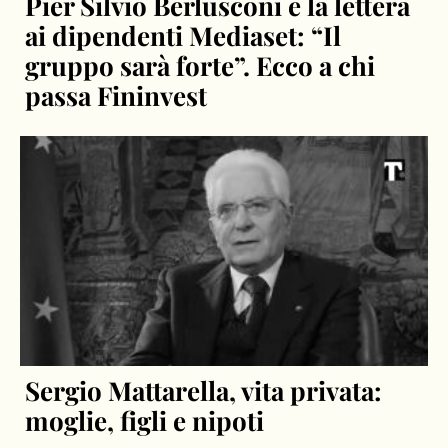
Pier Silvio Berlusconi e la lettera
ai dipendenti Mediaset: “Il
gruppo sarà forte”. Ecco a chi
passa Fininvest
Sergio Mattarella, vita privata:
moglie, figli e nipoti