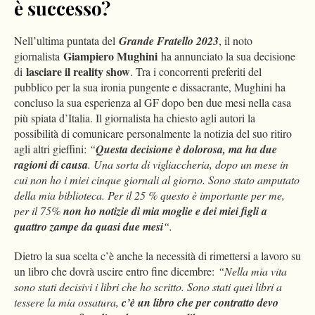
è successo?
Nell’ultima puntata del
Grande Fratello 2023
, il noto
Giampiero Mughini
giornalista
ha annunciato la sua decisione
lasciare il reality show
di
. Tra i concorrenti preferiti del
pubblico per la sua ironia pungente e dissacrante, Mughini ha
concluso la sua esperienza al GF dopo ben due mesi nella casa
più spiata d’Italia. Il giornalista ha chiesto agli autori la
possibilità di comunicare personalmente la notizia del suo ritiro
agli altri gieffini:
“
Questa decisione è dolorosa, ma ha due
ragioni di causa
. Una sorta di vigliaccheria, dopo un mese in
cui non ho i miei cinque giornali al giorno. Sono stato amputato
della mia biblioteca. Per il 25 % questo è importante per me,
per il 75%
non ho notizie di mia moglie e dei miei figli a
quattro zampe da quasi due mesi
“.
Dietro la sua scelta c’è anche la necessità di rimettersi a lavoro su
un libro che dovrà uscire entro fine dicembre:
“N
ella mia vita
sono stati decisivi i libri che ho scritto. Sono stati quei libri a
tessere la mia ossatura,
c’è un libro che per contratto devo