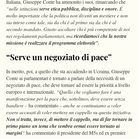
Italiana, Giuseppe Conte ha ammonito i suoi, rimarcando che
“nelle istituzioni
serve etica pubblica, disciplina e onore.
È
molto importante che la politica non diventi un mestiere e non
sia inteso come tale, sia da chi è al primo sia da chi è al
secondo mandato. Giusto ascoltare chi è più competente di noi
nei regolamenti parlamentari, ma
ricordiamoci che la nostra
missione è realizzare il programma elettorale”.
“Serve un negoziato di pace”
In merito, poi, a quello che sta accadendo in Ucraina, Giuseppe
Conte ai parlamentari è tornato a parlare della necessità di un
negoziato di pace, che deve tornare ad essere la priorità a livello
europeo e internazionale.
“Quello che vogliamo fare è una
manifestazione per la pace che, sottolineo, deve essere senza
bandiere
– ha commentato –
anche se continuiamo a voler
essere accusati di voler mettere un cappello su questa iniziativa.
Non si tratta, invece, di mettere il cappello, ma di far tornare in
primo piano un tema che sembra ormai essere tornato ai
margini
“
ha commentato il presidente del M5s ed ex premier.