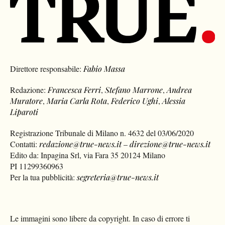
Direttore responsabile:
Fabio Massa
Redazione:
Francesca Ferri
,
Stefano Marrone
,
Andrea
Muratore
,
Maria Carla Rota
,
Federico Ughi
,
Alessia
Liparoti
Registrazione Tribunale di Milano n. 4632 del 03/06/2020
Contatti:
redazione@true-news.it
–
direzione@true-news.it
Edito da: Inpagina Srl, via Fara 35 20124 Milano
PI 11299360963
Per la tua pubblicità:
segreteria@true-news.it
Le immagini sono libere da copyright. In caso di errore ti