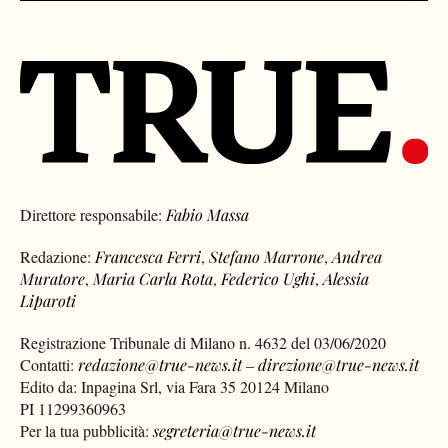
Direttore responsabile:
Fabio Massa
Redazione:
Francesca Ferri
,
Stefano Marrone
,
Andrea
Muratore
,
Maria Carla Rota
,
Federico Ughi
,
Alessia
Liparoti
Registrazione Tribunale di Milano n. 4632 del 03/06/2020
Contatti:
redazione@true-news.it
–
direzione@true-news.it
Edito da: Inpagina Srl, via Fara 35 20124 Milano
PI 11299360963
Per la tua pubblicità:
segreteria@true-news.it