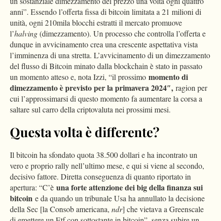
un sostanziale dimezzamento del prezzo una volta ogni quattro
anni”. Essendo l’offerta fissa di bitcoin limitata a 21 milioni di
unità, ogni 210mila blocchi estratti il mercato promuove
l’
halving
(dimezzamento). Un processo che controlla l’offerta e
dunque in avvicinamento crea una crescente aspettativa vista
l’imminenza di una stretta. L’avvicinamento di un dimezzamento
del flusso di Bitcoin minato dalla blockchain è stato in passato
momento di
un momento atteso e, nota Izzi, “il prossimo
dimezzamento è previsto per la primavera 2024″,
ragion per
cui l’approssimarsi di questo momento fa aumentare la corsa a
saltare sul carro della criptovaluta nei prossimi mesi.
Questa volta è differente?
Il bitcoin ha sfondato quota 38.500 dollari e ha incontrato un
vero e proprio rally nell’ultimo mese, e qui si viene al secondo,
decisivo fattore. Diretta conseguenza di quanto riportato in
una forte attenzione dei big della finanza sui
apertura: “C’è
bitcoin
e da quando un tribunale Usa ha annullato la decisione
della Sec [la Consob americana,
ndr
] che vietava a Greenscale
di emettere un Etf con sottostante in bitcoin”, senza subire un