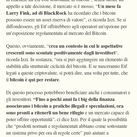
Un mese fa
appello a tale decisione, il mercato si è mosso. “
Larry Fink, ad di BlackRock
ha ricordato che i bitcoin
possono essere un asset riserva di valore”, ci ricorda Izzi. Se si
diffondessero, gli Etf offrirebbero agli operatori un’opzione per
un’esposizione regolamentata al mercato del Bitcoin.
crea un contesto in cui le aspettative
Questo, ovviamente, “
crescenti sono scontate positivamente dagli investitori
“,
ricorda Izzi. In sostanza, “ora si può aggiungere un elemento di
stabilità alla strutturale ciclicità del bitcoin. E se nasceranno Etf
legati a queste criptovalute, si potrà dire, una volta per tutte, che
bitcoin è qui per restare
il
.
Di questo processo potrebbero beneficiare anche i consumatori e
“Fino a pochi anni fa i big della finanza
gli investitori.
associavano i bitcoin a pratiche illegali e speculazioni, ora
sono pronti a ritenerli un bene rifugio
e un mercato capace di
poter offrire opportunità”, ci dice Izzi. Per il quale la possibilità
che “prodotti normati e regolamentati abbiano come sottostante
un sistema privo per ora di regole certe” può aiutare a