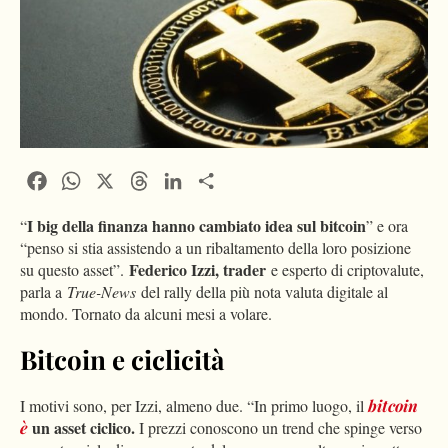
Facebook
WhatsApp
X
Threads
LinkedIn
Condividi
I big della finanza hanno cambiato idea sul bitcoin
“
” e ora
“penso si stia assistendo a un ribaltamento della loro posizione
Federico Izzi, trader
su questo asset”.
e esperto di criptovalute,
parla a
True-News
del rally della più nota valuta digitale al
mondo. Tornato da alcuni mesi a volare.
Bitcoin e ciclicità
I motivi sono, per Izzi, almeno due. “In primo luogo, il
bitcoin
un asset ciclico.
è
I prezzi conoscono un trend che spinge verso