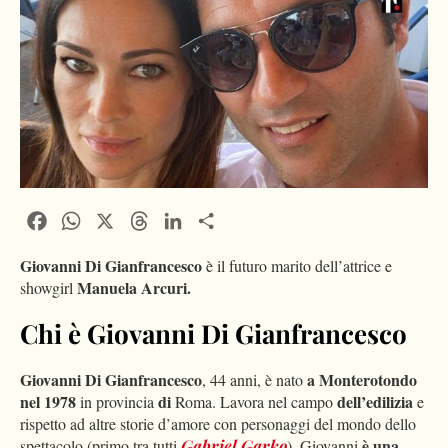
Facebook
WhatsApp
X
Threads
LinkedIn
Condividi
Giovanni Di Gianfrancesco
è il futuro marito dell’attrice e
Manuela Arcuri.
showgirl
Chi è Giovanni Di Gianfrancesco
Giovanni Di Gianfrancesco
a Monterotondo
, 44 anni, è nato
nel 1978
di
dell’edilizia
in provincia
Roma. Lavora nel campo
e
rispetto ad altre storie d’amore con personaggi del mondo dello
è una
spettacolo (primo tra tutti
Gabriel Garko
), Giovanni