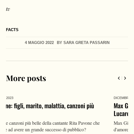
tv
FACTS
4 MAGGIO 2022
BY
SARA GRETA PASSARIN
More posts
DICEMBRE 24,
2023
Max Giusti oggi: età, moglie, figli, Selvaggia
Lucarelli, “Boss in incognito”
Max Giusti è un conduttore televisivo che ha avuto una storia
d'amore anche con la giornalista Selvaggia Lucarelli