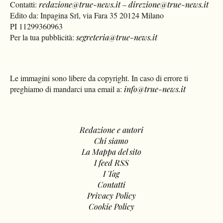
Contatti:
redazione@true-news.it
–
direzione@true-news.it
Edito da: Inpagina Srl, via Fara 35 20124 Milano
PI 11299360963
Per la tua pubblicità:
segreteria@true-news.it
Le immagini sono libere da copyright. In caso di errore ti
preghiamo di mandarci una email a:
info@true-news.it
Redazione e autori
Chi siamo
La Mappa del sito
I feed RSS
I Tag
Contatti
Privacy Policy
Cookie Policy