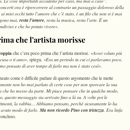
a. Le cose importanti accadono per caso, ma mai a caso”.
oncerti ora è ripercorrere al contrario un passaggio doloroso della
ai miei occhi tutto l’amore che c’è stato, è un filo che non si è mai
engono mai,
resta l’amore
, resta la musica, resta l’arte. È un
ndiviso e che ho potuto vivere».
rima che l’artista morisse
 coppia
che c’era poco prima che l’artista morisse. «
Avrei voluto più
 scusa o ti amo»,
spiega
, «Era un periodo in cui ci parlavamo poco,
amo pensato di aver tempo di farlo ma non è stato così».
lineato come è difficile parlare di questo argomento che le mette
mente non ho mai parlato di certe cose per non sporcare la sua
lla che ho messo da parte. Mi piace pensare che in qualche modo,
o, questo messaggio sia arrivato fino a là su. A volte poi le
entimenti, la rabbia… Abbiamo pensato, perché sicuramente lo ha
 avuto modo di farlo.
Ma non ricordo Pino con tristezza
. Era linfa
concluso.