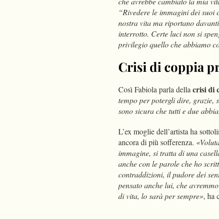
che avrebbe cambiato la mia vit
“Rivedere le immagini dei suoi c
nostra vita ma riportano davanti 
interrotto. Certe luci non si sp
privilegio quello che abbiamo co
Crisi di coppia p
crisi di
Così Fabiola parla della
tempo per potergli dire, grazie,
sono sicura che tutti e due abbi
L’ex moglie dell’artista ha sotto
ancora di più sofferenza.
«Voluta
immagine, si tratta di una case
anche con le parole che ho scritt
contraddizioni, il pudore dei s
pensato anche lui, che avremmo
di vita, lo sarà per sempre»
, ha 