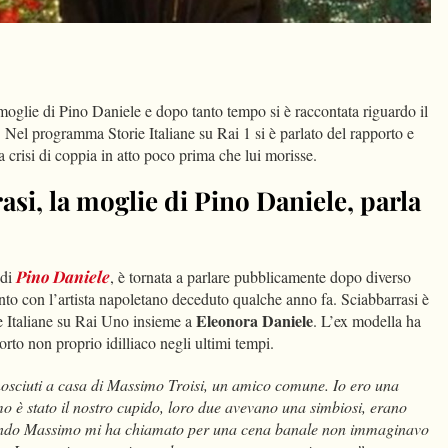
dIn
Condividi
 moglie di Pino Daniele e dopo tanto tempo si è raccontata riguardo il
. Nel programma Storie Italiane su Rai 1 si è parlato del rapporto e
 crisi di coppia in atto poco prima che lui morisse.
asi, la moglie di Pino Daniele, parla
 di
Pino Daniele
, è tornata a parlare pubblicamente dopo diverso
nto con l’artista napoletano deceduto qualche anno fa. Sciabbarrasi è
Eleonora Daniele
e Italiane su Rai Uno insieme a
. L’ex modella ha
orto non proprio idilliaco negli ultimi tempi.
osciuti a casa di Massimo Troisi, un amico comune. Io ero una
 è stato il nostro cupido, loro due avevano una simbiosi, erano
uando Massimo mi ha chiamato per una cena banale non immaginavo