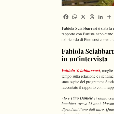
Facebook
WhatsApp
X
Threads
Linke
Fabiola Sciabbarrasi
è stata la
rapporto con l’artista napoletano
del ricordo di Pino così come una
Fabiola Sciabbarr
in un’intervista
Fabiola Sciabbarrasi
, moglie
tempo sulla relazione e i sentime
stata ospite del programma Stori
raccontato il rapporto con il rapp
«
Io e
Pino Daniele
ci siamo con
bambina, avevo 23 anni. Massimo
dipendenti l’uno dall’altro. Q