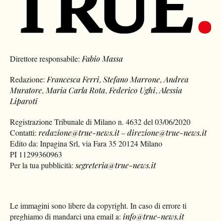
Direttore responsabile:
Fabio Massa
Redazione:
Francesca Ferri
,
Stefano Marrone
,
Andrea
Muratore
,
Maria Carla Rota
,
Federico Ughi
,
Alessia
Liparoti
Registrazione Tribunale di Milano n. 4632 del 03/06/2020
Contatti:
redazione@true-news.it
–
direzione@true-news.it
Edito da: Inpagina Srl, via Fara 35 20124 Milano
PI 11299360963
Per la tua pubblicità:
segreteria@true-news.it
Le immagini sono libere da copyright. In caso di errore ti
preghiamo di mandarci una email a:
info@true-news.it