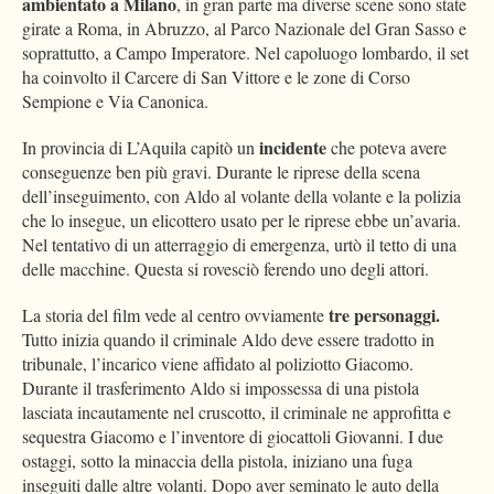
ambientato a Milano
, in gran parte ma diverse scene sono state
girate a Roma, in Abruzzo, al Parco Nazionale del Gran Sasso e
soprattutto, a Campo Imperatore. Nel capoluogo lombardo, il set
ha coinvolto il Carcere di San Vittore e le zone di Corso
Sempione e Via Canonica.
incidente
In provincia di L’Aquila capitò un
che poteva avere
conseguenze ben più gravi. Durante le riprese della scena
dell’inseguimento, con Aldo al volante della volante e la polizia
che lo insegue, un elicottero usato per le riprese ebbe un’avaria.
Nel tentativo di un atterraggio di emergenza, urtò il tetto di una
delle macchine. Questa si rovesciò ferendo uno degli attori.
tre personaggi.
La storia del film vede al centro ovviamente
Tutto inizia quando il criminale Aldo deve essere tradotto in
tribunale, l’incarico viene affidato al poliziotto Giacomo.
Durante il trasferimento Aldo si impossessa di una pistola
lasciata incautamente nel cruscotto, il criminale ne approfitta e
sequestra Giacomo e l’inventore di giocattoli Giovanni. I due
ostaggi, sotto la minaccia della pistola, iniziano una fuga
inseguiti dalle altre volanti. Dopo aver seminato le auto della