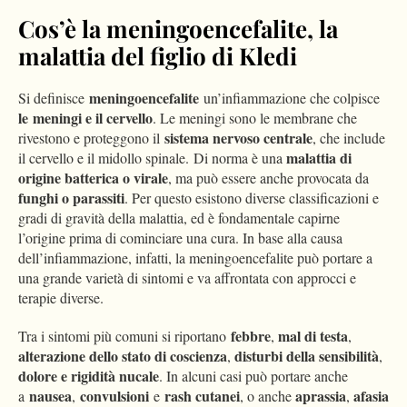
Cos’è la meningoencefalite, la
malattia del figlio di Kledi
meningoencefalite
Si definisce
un’infiammazione che colpisce
le
meningi e il cervello
. Le meningi sono le membrane che
sistema nervoso centrale
rivestono e proteggono il
, che include
malattia di
il cervello e il midollo spinale. Di norma è una
origine batterica o virale
, ma può essere anche provocata da
funghi o parassiti
. Per questo esistono diverse classificazioni e
gradi di gravità della malattia, ed è fondamentale capirne
l’origine prima di cominciare una cura. In base alla causa
dell’infiammazione, infatti, la meningoencefalite può portare a
una grande varietà di sintomi e va affrontata con approcci e
terapie diverse.
febbre
mal di testa
Tra i sintomi più comuni si riportano
,
,
alterazione dello stato di coscienza
disturbi della sensibilità
,
,
dolore e rigidità nucale
. In alcuni casi può portare anche
nausea
convulsioni
rash cutanei
aprassia
afasia
a
,
e
, o anche
,