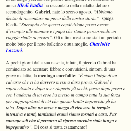
amici
Kledi Kadiu
ha raccontato della malattia del suo
Gabriel
secondogenito,
, nato lo scorso agosto.
“Abbiamo
deciso di raccontare un pezzo della nostra storia.”
-spiega
Kledi-
“Sperando che questa condivisione possa essere
d’esempio alle mamme e i papà che stanno percorrendo un
viaggio simile al nostro”
. Gli ultimi mesi sono stati un periodo
molto buio per il noto ballerino e sua moglie,
Charlotte
Lazzari
.
A pochi giorni dalla sua nascita, infatti, il piccolo Gabriel ha
cominciato ad accusare febbre e convulsioni, sintomi di una
meningo-encefalite
grave malattia, la
:
“È stato l’inizio di un
calvario che ci ha davvero messi a dura prova. Gabriel è
sopravvissuto e dopo aver riaperto gli occhi, passo dopo passo e
con l’audacia di un eroe ha messo in campo tutta la sua forza
per riappropriarsi di ciò che questo brutto imprevisto gli ha
tolto.
Dopo oltre un mese e mezzo di ricovero in terapia
intensiva e tanti, tantissimi esami siamo tornati a casa. Pur
consapevoli che il percorso di ripresa sarebbe stato lungo e
impegnativo
“.
Di cosa si tratta esattamente?