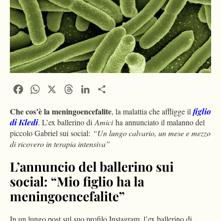
Facebook
WhatsApp
X
Threads
LinkedIn
Condividi
Che cos’è la meningoencefalite
, la malattia che affligge il
figlio
di
Kledi
. L’ex ballerino di
Amici
ha annunciato il malanno del
piccolo Gabriel sui social:
“Un lungo calvario, un mese e mezzo
di ricovero in terapia intensiva”
L’annuncio del ballerino sui
social: “Mio figlio ha la
meningoencefalite”
In un lungo post sul suo profilo Instagram, l’ex ballerino di