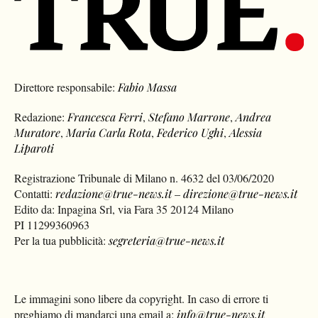
Direttore responsabile:
Fabio Massa
Redazione:
Francesca Ferri
,
Stefano Marrone
,
Andrea
Muratore
,
Maria Carla Rota
,
Federico Ughi
,
Alessia
Liparoti
Registrazione Tribunale di Milano n. 4632 del 03/06/2020
Contatti:
redazione@true-news.it
–
direzione@true-news.it
Edito da: Inpagina Srl, via Fara 35 20124 Milano
PI 11299360963
Per la tua pubblicità:
segreteria@true-news.it
Le immagini sono libere da copyright. In caso di errore ti
preghiamo di mandarci una email a:
info@true-news.it