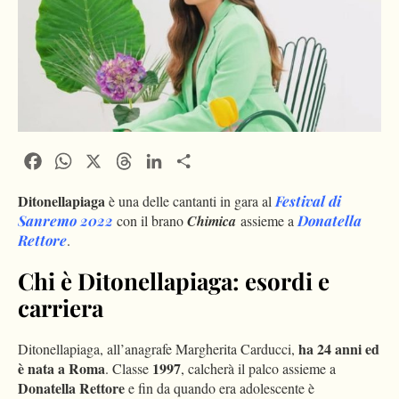
Facebook
WhatsApp
X
Threads
LinkedIn
Condividi
Ditonellapiaga
è una delle cantanti in gara al
Festival di
Sanremo 2022
con il brano
Chimica
assieme a
Donatella
Rettore
.
Chi è Ditonellapiaga: esordi e
carriera
ha 24 anni ed
Ditonellapiaga, all’anagrafe Margherita Carducci,
è nata a Roma
1997
. Classe
, calcherà il palco assieme a
Donatella Rettore
e fin da quando era adolescente è