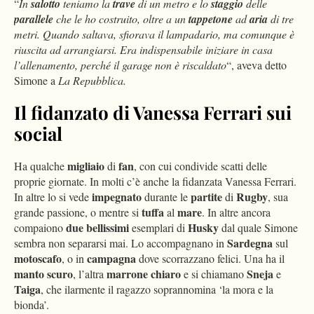
“
In
salotto
teniamo la
trave
di un metro e lo
staggio
delle
parallele
che le ho costruito, oltre a un
tappetone
ad
aria
di tre
metri. Quando saltava, sfiorava il lampadario, ma comunque è
riuscita ad arrangiarsi. Era indispensabile iniziare in casa
l’allenamento, perché il garage non è riscaldato
“, aveva detto
Simone a
La Repubblica.
Il fidanzato di Vanessa Ferrari sui
social
migliaio
fan
Ha qualche
di
, con cui condivide scatti delle
proprie giornate. In molti c’è anche la fidanzata Vanessa Ferrari.
impegnato
partite
Rugby
In altre lo si vede
durante le
di
, sua
tuffa
mare
grande passione, o mentre si
al
. In altre ancora
due
bellissimi
Husky
compaiono
esemplari di
dal quale Simone
Sardegna
sembra non separarsi mai. Lo accompagnano in
sul
motoscafo
campagna
, o in
dove scorrazzano felici. Una ha il
manto
scuro
marrone
chiaro
Sneja
, l’altra
e si chiamano
e
Taiga
, che ilarmente il ragazzo soprannomina ‘la mora e la
bionda’.