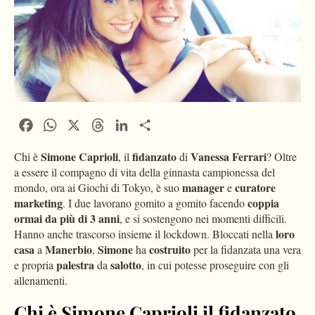
Facebook
WhatsApp
X
Threads
LinkedIn
Condividi
Simone Caprioli
fidanzato
Vanessa
Ferrari
Chi è
, il
di
? Oltre
a essere il compagno di vita della ginnasta campionessa del
manager
curatore
mondo, ora ai Giochi di Tokyo, è suo
e
marketing
coppia
. I due lavorano gomito a gomito facendo
ormai da più di 3 anni
, e si sostengono nei momenti difficili.
loro
Hanno anche trascorso insieme il lockdown. Bloccati nella
casa
Manerbio
Simone
costruito
a
,
ha
per la fidanzata una vera
palestra
salotto
e propria
da
, in cui potesse proseguire con gli
allenamenti.
Chi è Simone Caprioli il fidanzato