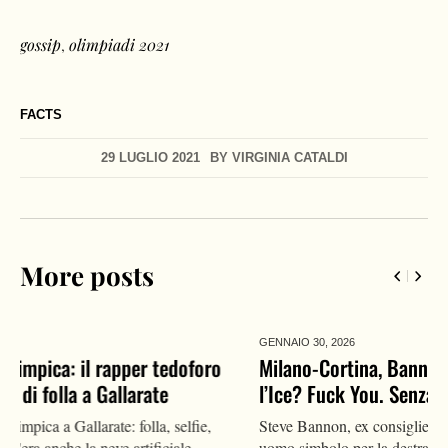
gossip
,
olimpiadi 2021
FACTS
29 LUGLIO 2021
BY
VIRGINIA CATALDI
More posts
GENNAIO 30,
2026
Milano-Cortina, Bannon senza freni: “Non volete
l’Ice? Fuck You. Senza gli Usa siete indifesi”
Steve Bannon, ex consigliere strategico di Donald Trump e
uomo simbolo per la destra americana, ha scelto toni da