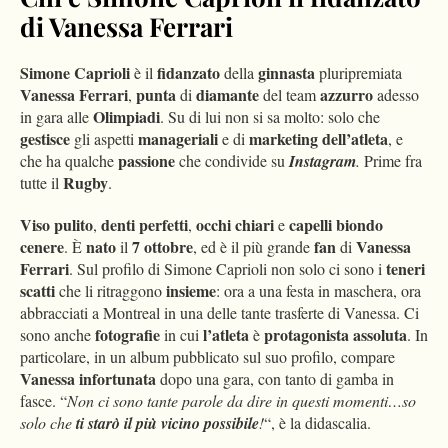
di Vanessa Ferrari
Simone
Caprioli
fidanzato
ginnasta
è il
della
pluripremiata
Vanessa
Ferrari
punta
diamante
azzurro
,
di
del team
adesso
Olimpiadi
in gara alle
. Su di lui non si sa molto: solo che
gestisce
manageriali
marketing
dell’atleta
gli aspetti
e di
, e
passione
che ha qualche
che condivide su
Instagram
.
Prime fra
Rugby
tutte il
.
Viso
pulito
denti
perfetti
occhi
chiari
capelli
biondo
,
,
e
cenere
nato
7
ottobre
fan
Vanessa
. È
il
, ed è il più grande
di
Ferrari
teneri
. Sul profilo di Simone Caprioli non solo ci sono i
scatti
insieme
che li ritraggono
: ora a una festa in maschera, ora
abbracciati a Montreal in una delle tante trasferte di Vanessa. Ci
fotografie
l’atleta
protagonista
assoluta
sono anche
in cui
è
. In
particolare, in un album pubblicato sul suo profilo, compare
Vanessa
infortunata
dopo una gara, con tanto di gamba in
fasce. “
Non ci sono tante parole da dire in questi momenti…so
solo che
ti
starò
il più
vicino
possibile
!
“, è la didascalia.