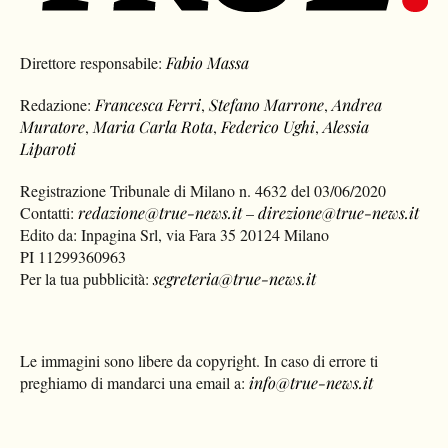
Direttore responsabile:
Fabio Massa
Redazione:
Francesca Ferri
,
Stefano Marrone
,
Andrea
Muratore
,
Maria Carla Rota
,
Federico Ughi
,
Alessia
Liparoti
Registrazione Tribunale di Milano n. 4632 del 03/06/2020
Contatti:
redazione@true-news.it
–
direzione@true-news.it
Edito da: Inpagina Srl, via Fara 35 20124 Milano
PI 11299360963
Per la tua pubblicità:
segreteria@true-news.it
Le immagini sono libere da copyright. In caso di errore ti
preghiamo di mandarci una email a:
info@true-news.it