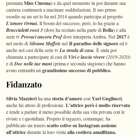
Miss Cinema
premiata
) e da quel momento in poi durante sua
carriera continuerà a macinare soddisfazioni. Il suo primo
esordio su un set lo ha nel 2014 quando partecipa al progetto
L’amore Ormai.
Il boom del successo, però, lo ha grazie a
Bella
Braccialetti rossi 3
(
dove ha recitato nella parte di
) e alla
2017
serie tv
Provaci ancora Prof
dove interpreta Ambra. Nel
è
Il paradiso delle signore
nel ruolo di
Silvana Maffeis
nel
ed è
anche nel cast della serie tv
La strada di casa
.
È stata poi
chiamata a partecipare al cast di
Vivi e lascia vivere
(2019-2020)
e di
Doc nelle tue mani
(prima e seconda stagione) che hanno
grandissimo successo di pubblico.
avuto entrambi un
Fidanzato
Silvia Mazzieri
storia d’amore
Yari Gugliucci
ha una
con
,
L’attrice però è molto riservata
anche lui attore di professione.
e tende a parlare il meno possibile della sua vita privata con le
riviste e i quotidiani. Proprio il ragazzo, comunque, ha
scatto estivo su Instagram assieme
pubblicato un tenero
all’attrice
alla costiera amalfitana.
durante la loro visita