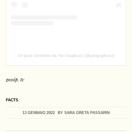
Un post condiviso da Yari Gugliucci (@yarigugliucci)
gossip
,
tv
FACTS
13 GENNAIO 2022
BY
SARA GRETA PASSARIN