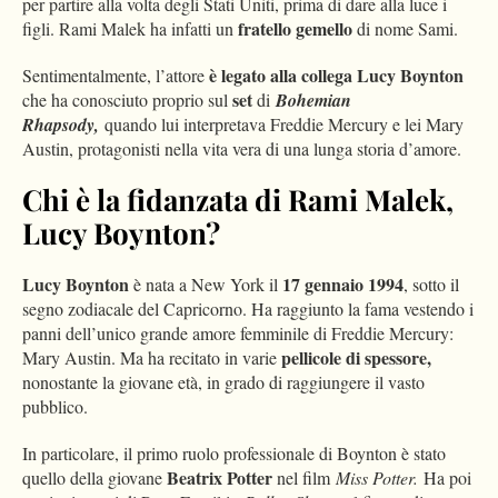
per partire alla volta degli Stati Uniti, prima di dare alla luce i
fratello gemello
figli. Rami Malek ha infatti un
di nome Sami.
è legato alla collega Lucy Boynton
Sentimentalmente, l’attore
set
che ha conosciuto proprio sul
di
Bohemian
Rhapsody,
quando lui interpretava Freddie Mercury e lei Mary
Austin, protagonisti nella vita vera di una lunga storia d’amore.
Chi è la fidanzata di Rami Malek,
Lucy Boynton?
Lucy Boynton
17 gennaio 1994
è nata a New York il
, sotto il
segno zodiacale del Capricorno. Ha raggiunto la fama vestendo i
panni dell’unico grande amore femminile di Freddie Mercury:
pellicole di spessore,
Mary Austin. Ma ha recitato in varie
nonostante la giovane età, in grado di raggiungere il vasto
pubblico.
In particolare, il primo ruolo professionale di Boynton è stato
Beatrix Potter
quello della giovane
nel film
Miss Potter.
Ha poi