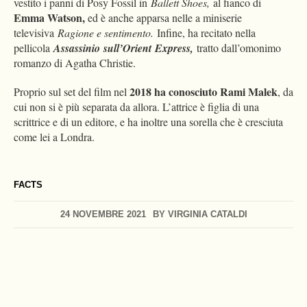
vestito i panni di Posy Fossil in
Ballett Shoes,
al fianco di
Emma Watson,
ed è anche apparsa nelle a miniserie
televisiva
Ragione e sentimento.
Infine, ha recitato nella
pellicola
Assassinio
sull’Orient Express,
tratto dall’omonimo
romanzo di Agatha Christie.
2018
ha conosciuto Rami Malek
Proprio sul set del film nel
, da
cui non si è più separata da allora. L’attrice è figlia di una
scrittrice e di un editore, e ha inoltre una sorella che è cresciuta
come lei a Londra.
FACTS
24 NOVEMBRE 2021
BY
VIRGINIA CATALDI