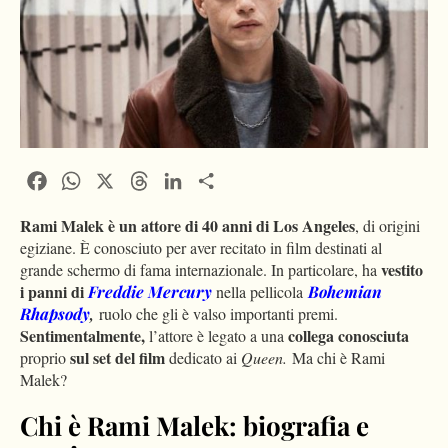
Facebook
WhatsApp
X
Threads
LinkedIn
Condividi
Rami Malek è un attore di 40 anni di Los Angeles
, di origini
egiziane. È conosciuto per aver recitato in film destinati al
vestito
grande schermo di fama internazionale. In particolare, ha
i panni di
Freddie Mercury
nella pellicola
Bohemian
Rhapsody
,
ruolo che gli è valso importanti premi.
Sentimentalmente,
collega conosciuta
l’attore è legato a una
sul set del film
proprio
dedicato ai
Queen
.
Ma chi è Rami
Malek?
Chi è Rami Malek: biografia e