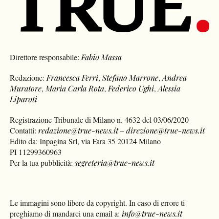
Direttore responsabile:
Fabio Massa
Redazione:
Francesca Ferri
,
Stefano Marrone
,
Andrea
Muratore
,
Maria Carla Rota
,
Federico Ughi
,
Alessia
Liparoti
Registrazione Tribunale di Milano n. 4632 del 03/06/2020
Contatti:
redazione@true-news.it
–
direzione@true-news.it
Edito da: Inpagina Srl, via Fara 35 20124 Milano
PI 11299360963
Per la tua pubblicità:
segreteria@true-news.it
Le immagini sono libere da copyright. In caso di errore ti
preghiamo di mandarci una email a:
info@true-news.it