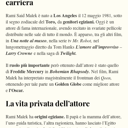
carriera
Los Angeles
Rami Said Malek è nato a
il 12 maggio 1981, sotto
Toro,
genitori egiziani.
il segno zodiacale del
da
Oggi è un
attore di fama internazionale, avendo recitato in svariate pellicole
distribuite nelle sale di tutto il mondo. È apparso, tra gli altri film,
in
Una notte al museo
, nella serie tv
Mr. Robot,
nel
lungometraggio diretto da Tom Hanks
L’amore all’improvviso
–
Larry Crowne
e nella saga di
Twilight.
ruolo più importante
Il
però ottenuto dall’attore è stato quello
Freddie Mercury
di
in
Bohemian Rhapsody.
Nel film, Rami
Malek ha interpretato magistralmente il frontman dei
Qeen,
Golden Globe
ottenendo per tale parte un
come migliore attore
l’Oscar.
e
La vita privata dell’attore
origini egiziane.
Rami Malek ha
Il papà e la mamma dell’attore,
l’uno guida turistica, l’altra ragioniera, hanno lasciato l’Egitto