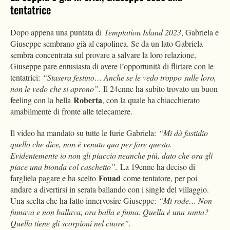
tentatrice
Dopo appena una puntata di
Temptation Island 2023
, Gabriela e
Giuseppe sembrano già al capolinea. Se da un lato Gabriela
sembra concentrata sul provare a salvare la loro relazione,
Giuseppe pare entusiasta di avere l’opportunità di flirtare con le
tentatrici:
“Stasera festino… Anche se le vedo troppo sulle loro,
non le vedo che si aprono”.
Il 24enne ha subito trovato un buon
Roberta
feeling con la bella
, con la quale ha chiacchierato
amabilmente di fronte alle telecamere.
Il video ha mandato su tutte le furie Gabriela:
“Mi dà fastidio
quello che dice, non è venuto qua per fare questo.
Evidentemente io non gli piaccio neanche più, dato che ora gli
piace una bionda col caschetto”.
La 19enne ha deciso di
Fouad
fargliela pagare e ha scelto
come tentatore, per poi
andare a divertirsi in serata ballando con i single del villaggio.
Una scelta che ha fatto innervosire Giuseppe:
“Mi rode… Non
fumava e non ballava, ora balla e fuma. Quella è una santa?
Quella tiene gli scorpioni nel cuore”.