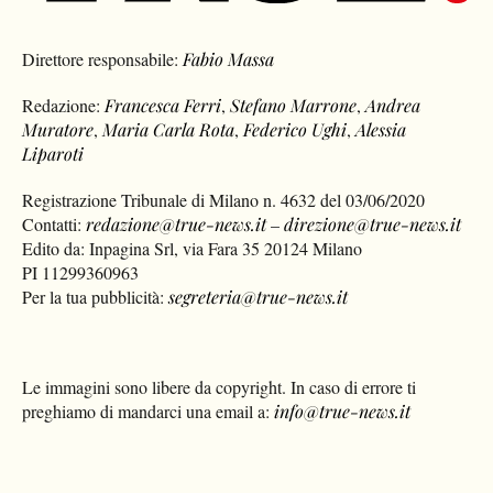
Direttore responsabile:
Fabio Massa
Redazione:
Francesca Ferri
,
Stefano Marrone
,
Andrea
Muratore
,
Maria Carla Rota
,
Federico Ughi
,
Alessia
Liparoti
Registrazione Tribunale di Milano n. 4632 del 03/06/2020
Contatti:
redazione@true-news.it
–
direzione@true-news.it
Edito da: Inpagina Srl, via Fara 35 20124 Milano
PI 11299360963
Per la tua pubblicità:
segreteria@true-news.it
Le immagini sono libere da copyright. In caso di errore ti
preghiamo di mandarci una email a:
info@true-news.it