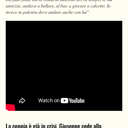
amicizie, andava a ballare, al bar, a giocare a calcetto. Io
invece in palestra devo andare anche con lui”
.
La coppia è già in crisi, Giuseppe cede alla