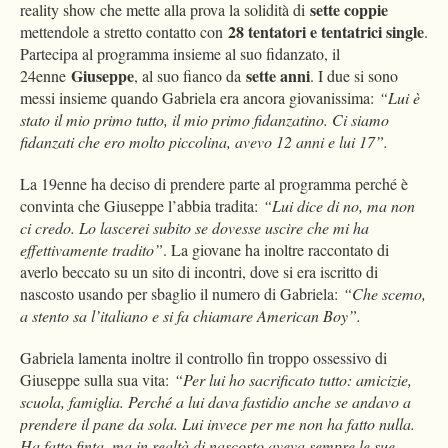
sette coppie
reality show che mette alla prova la solidità di
28 tentatori e tentatrici single
mettendole a stretto contatto con
.
Partecipa al programma insieme al suo fidanzato, il
Giuseppe
sette anni
24enne
, al suo fianco da
. I due si sono
messi insieme quando Gabriela era ancora giovanissima:
“Lui è
stato il mio primo tutto, il mio primo fidanzatino. Ci siamo
fidanzati che ero molto piccolina, avevo 12 anni e lui 17”.
La 19enne ha deciso di prendere parte al programma perché è
convinta che Giuseppe l’abbia tradita:
“Lui dice di no, ma non
ci credo. Lo lascerei subito se dovesse uscire che mi ha
effettivamente tradito”
. La giovane ha inoltre raccontato di
averlo beccato su un sito di incontri, dove si era iscritto di
nascosto usando per sbaglio il numero di Gabriela:
“Che scemo,
a stento sa l’italiano e si fa chiamare American Boy”.
Gabriela lamenta inoltre il controllo fin troppo ossessivo di
Giuseppe sulla sua vita:
“Per lui ho sacrificato tutto: amicizie,
scuola, famiglia. Perché a lui dava fastidio anche se andavo a
prendere il pane da sola. Lui invece per me non ha fatto nulla.
Ha fatto finta, ma in realtà di nascosto aveva sempre le sue