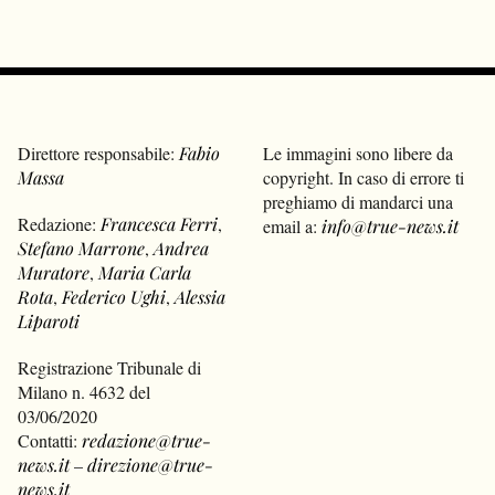
Direttore responsabile:
Fabio
Le immagini sono libere da
Massa
copyright. In caso di errore ti
preghiamo di mandarci una
Redazione:
Francesca Ferri
,
email a:
info@true-news.it
Stefano Marrone
,
Andrea
Muratore
,
Maria Carla
Rota
,
Federico Ughi
,
Alessia
Liparoti
Registrazione Tribunale di
Milano n. 4632 del
03/06/2020
Contatti:
redazione@true-
news.it
–
direzione@true-
news.it