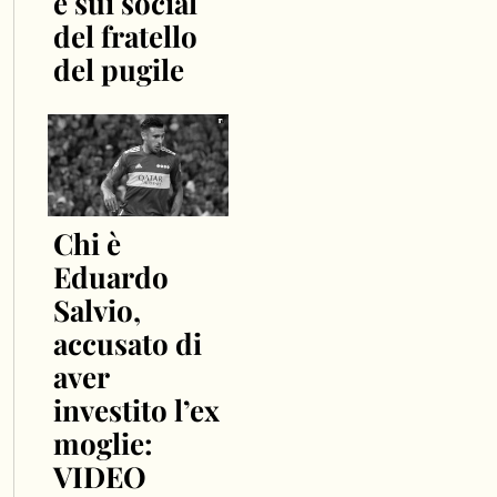
e sui social
del fratello
del pugile
Chi è
Eduardo
Salvio,
accusato di
aver
investito l’ex
moglie:
VIDEO