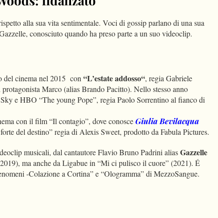
oods: fidanzato
spetto alla sua vita sentimentale. Voci di gossip parlano di una sua
a Gazzelle, conosciuto quando ha preso parte a un suo videoclip.
“L’estate addosso“
do del cinema nel 2015 con
, regia Gabriele
protagonista Marco (alias Brando Pacitto). Nello stesso anno
er Sky e HBO “The young Pope”, regia Paolo Sorrentino al fianco di
nema con il film “Il contagio”, dove conosce
Giulia Bevilacqua
 forte del destino” regia di Alexis Sweet, prodotto da Fabula Pictures.
Gazzelle
ideoclip musicali, dal cantautore Flavio Bruno Padrini alias
(2019), ma anche da Ligabue in “Mi ci pulisco il cuore” (2021). É
i fenomeni -Colazione a Cortina” e “Ologramma” di MezzoSangue.