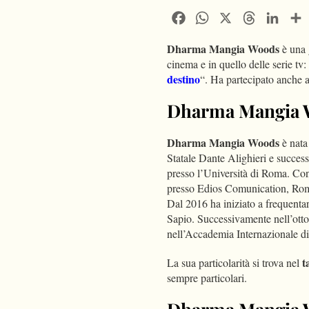
Facebook
WhatsApp
X
Threads
Linke
Dharma Mangia Woods
è una 
cinema e in quello delle serie tv:
destino
“. Ha partecipato anche a
Dharma Mangia Wo
Dharma Mangia Woods
è nata
Statale Dante Alighieri e success
presso l’Università di Roma. Co
presso Edios Comunication, Ro
Dal 2016 ha iniziato a frequenta
Sapio. Successivamente nell’ott
nell’Accademia Internazionale d
t
La sua particolarità si trova nel
sempre particolari.