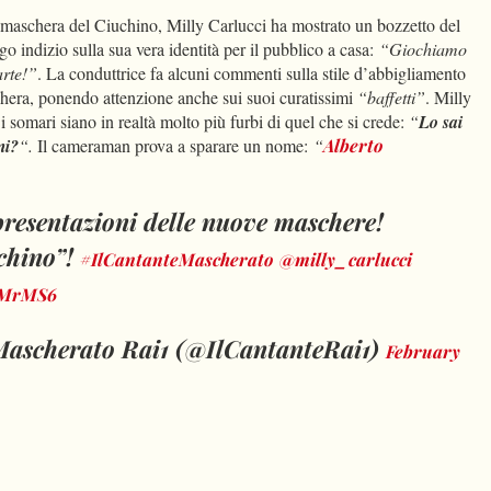
 maschera del Ciuchino, Milly Carlucci ha mostrato un bozzetto del
o indizio sulla sua vera identità per il pubblico a casa:
“Giochiamo
arte!”
. La conduttrice fa alcuni commenti sulla stile d’abbigliamento
hera, ponendo attenzione anche sui suoi curatissimi
“baffetti”
. Milly
 i somari siano in realtà molto più furbi di quel che si crede:
“
Lo sai
mi?
“.
Il cameraman prova a sparare un nome:
“
Alberto
resentazioni delle nuove maschere!
uchino”!
#IlCantanteMascherato
@milly_carlucci
SjMrMS6
Mascherato Rai1 (@IlCantanteRai1)
February