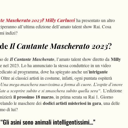
dIn
Condividi
nte Mascherato 2023
?
Milly Carlucci
ha presentato un altro
eciperanno all’ultima edizione dell’amato talent show Rai. Cosa
mi indizi?
 de
Il Cantante Mascherato 2023
?
Milly
rno de
Il Cantante Mascherato
, l’amato talent show diretto da
ne nel 2023. Lo ha annunciato la stessa conduttrice in un video
intrigante
edicato al programma, dove ha spiegato anche un’
ltre ai classici artisti in costume, infatti, ogni puntata ospiterà
Una mega-maschera nuovissima a forma di cuore. L’ospite d’onore
date a scoprire subito e si smaschera subito quella sera
“.
L’edizione
il prossimo 18 marzo
inizierà
, in prima serata su Rai 1. Giorno
dodici artisti misteriosi in gara
svelando le maschere dei
, una delle
mo di lui?
: “Gli asini sono animali intelligentissimi…”