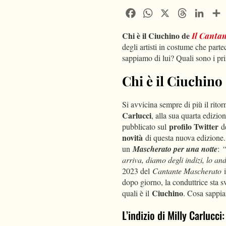
Facebook
WhatsApp
X
Threads
Linke
Chi è il Ciuchino de
Il Canta
degli artisti in costume che part
sappiamo di lui? Quali sono i pri
Chi è il Ciuchino
Si avvicina sempre di più il rito
Carlucci
, alla sua quarta edizio
profilo Twitter
pubblicato sul
d
novità
di questa nuova edizione. O
un
Mascherato per una notte
:
“
arriva, diamo degli indizi, lo an
2023 del
Cantante Mascherato
dopo giorno, la conduttrice sta 
Ciuchino
quali è il
. Cosa sappia
L’indizio di Milly Carlucci