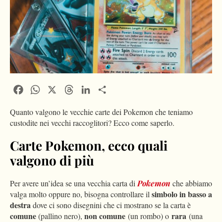
Facebook
WhatsApp
X
Threads
LinkedIn
Condividi
Quanto valgono le vecchie carte dei Pokemon che teniamo
custodite nei vecchi raccoglitori? Ecco come saperlo.
Carte Pokemon, ecco quali
valgono di più
Per avere un’idea se una vecchia carta di
Pokemon
che abbiamo
simbolo in basso a
valga molto oppure no, bisogna controllare il
destra
dove ci sono disegnini che ci mostrano se la carta è
comune
non comune
rara
(pallino nero),
(un rombo) o
(una