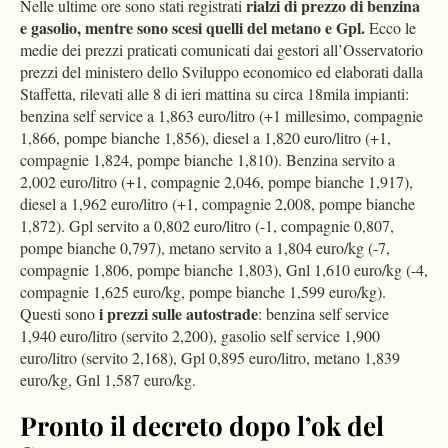
rialzi di prezzo
di benzina
Nelle ultime ore sono stati registrati
e gasolio
, mentre sono scesi quelli del metano e Gpl.
Ecco le
medie dei prezzi praticati comunicati dai gestori
all’Osservatorio
prezzi del ministero dello Sviluppo economico ed elaborati dalla
Staffetta, rilevati alle 8 di ieri mattina su circa 18mila impianti:
benzina self service a 1,863 euro/litro (+1 millesimo, compagnie
1,866, pompe bianche 1,856), diesel a 1,820 euro/litro (+1,
compagnie 1,824, pompe bianche 1,810). Benzina servito a
2,002 euro/litro (+1, compagnie 2,046, pompe bianche 1,917),
diesel a 1,962 euro/litro (+1, compagnie 2,008, pompe bianche
1,872). Gpl servito a 0,802 euro/litro (-1, compagnie 0,807,
pompe bianche 0,797), metano servito a 1,804 euro/kg (-7,
compagnie 1,806, pompe bianche 1,803), Gnl 1,610 euro/kg (-4,
compagnie 1,625 euro/kg, pompe bianche 1,599 euro/kg).
i prezzi sulle autostrade
Questi sono
: benzina self service
1,940 euro/litro (servito 2,200), gasolio self service 1,900
euro/litro (servito 2,168), Gpl 0,895 euro/litro, metano 1,839
euro/kg, Gnl 1,587 euro/kg.
Pronto il decreto dopo l’ok del