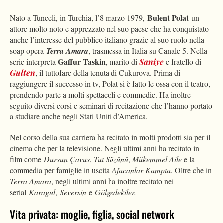
Bulent Polat
Nato a Tunceli, in Turchia, l’8 marzo 1979,
un
attore molto noto e apprezzato nel suo paese che ha conquistato
anche l’interesse del pubblico italiano grazie al suo ruolo nella
soap opera
Terra Amara
, trasmessa in Italia su Canale 5. Nella
Gaffur Taskin
serie interpreta
, marito di
Saniye
e fratello di
Gulten
, il tuttofare della tenuta di Cukurova. Prima di
raggiungere il successo in tv, Polat si è fatto le ossa con il teatro,
prendendo parte a molti spettacoli e commedie. Ha inoltre
seguito diversi corsi e seminari di recitazione che l’hanno portato
a studiare anche negli Stati Uniti d’America.
Nel corso della sua carriera ha recitato in molti prodotti sia per il
cinema che per la televisione. Negli ultimi anni ha recitato in
film come
Dursun Çavus
,
Tut
Sözünü
,
Mükemmel Aile
e la
commedia per famiglie in uscita
Afacanlar Kampta
. Oltre che in
Terra Amara
, negli ultimi anni ha inoltre recitato nei
serial
Karagul
,
Seversin
e
Gölgedekiler.
Vita privata: moglie, figlia, social network