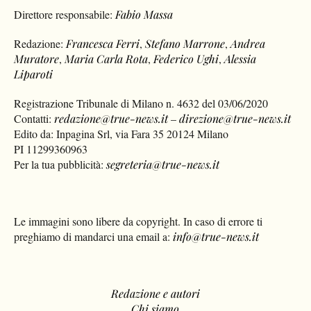
Direttore responsabile:
Fabio Massa
Redazione:
Francesca Ferri
,
Stefano Marrone
,
Andrea
Muratore
,
Maria Carla Rota
,
Federico Ughi
,
Alessia
Liparoti
Registrazione Tribunale di Milano n. 4632 del 03/06/2020
Contatti:
redazione@true-news.it
–
direzione@true-news.it
Edito da: Inpagina Srl, via Fara 35 20124 Milano
PI 11299360963
Per la tua pubblicità:
segreteria@true-news.it
Le immagini sono libere da copyright. In caso di errore ti
preghiamo di mandarci una email a:
info@true-news.it
Redazione e autori
Chi siamo