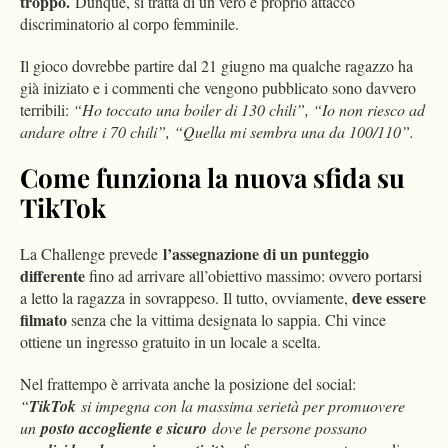
troppo.
Dunque, si tratta di un vero e proprio attacco
discriminatorio al corpo femminile.
Il gioco dovrebbe partire dal 21 giugno ma qualche ragazzo ha
già iniziato e i commenti che vengono pubblicato sono davvero
terribili:
“Ho toccato una boiler di 130 chili”, “Io non riesco ad
andare oltre i 70 chili”, “Quella mi sembra una da 100/110”.
Come funziona la nuova sfida su
TikTok
l’assegnazione di un punteggio
La Challenge prevede
differente
fino ad arrivare all’obiettivo massimo: ovvero portarsi
deve essere
a letto la ragazza in sovrappeso. Il tutto, ovviamente,
filmato
senza che la vittima designata lo sappia. Chi vince
ottiene un ingresso gratuito in un locale a scelta.
Nel frattempo è arrivata anche la posizione del social:
“
TikTok
si impegna con la massima serietà per promuovere
un
posto accogliente e sicuro
dove le persone possano