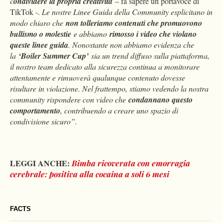
c
ondividere la propria creatività
– fa sapere un portavoce di
TikTok -.
Le nostre Linee Guida della Community esplicitano in
modo chiaro che
non tolleriamo contenuti che promuovono
bullismo o molestie
e abbiamo
rimosso i video che violano
queste linee guida
. Nonostante non abbiamo evidenza che
la
‘Boiler Summer Cup’
sia un trend diffuso sulla piattaforma,
il nostro team dedicato alla sicurezza continua a monitorare
attentamente e rimuoverà qualunque contenuto dovesse
risultare in violazione. Nel frattempo, stiamo vedendo la nostra
community rispondere con video che
condannano questo
comportamento
, contribuendo a creare uno spazio di
condivisione sicuro”.
LEGGI ANCHE:
Bimba ricoverata con emorragia
cerebrale: positiva alla cocaina a soli 6 mesi
FACTS