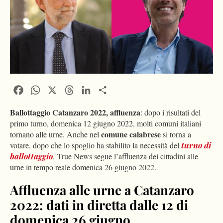
Facebook
WhatsApp
X
Threads
LinkedIn
Condividi
Ballottaggio Catanzaro 2022, affluenza
: dopo i risultati del
primo turno, domenica 12 giugno 2022, molti comuni italiani
comune calabrese
tornano alle urne. Anche nel
si torna a
votare, dopo che lo spoglio ha stabilito la necessità del
turno di
ballottaggio
.
True News segue l’affluenza dei cittadini alle
urne in tempo reale domenica 26 giugno 2022.
Affluenza alle urne a Catanzaro
2022: dati in diretta dalle 12 di
domenica 26 giugno