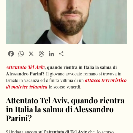
Facebook
WhatsApp
X
Threads
LinkedIn
Condividi
, quando rientra in Italia la salma di
Attentato Tel Aviv
Alessandro Parini?
Il giovane avvocato romano si trovava in
Israele in vacanza ed è finito vittima di un
attacco terroristico
di matrice islamica
lo scorso venerdì.
Attentato Tel Aviv, quando rientra
in Italia la salma di Alessandro
Parini?
attentato di Tel Aviv
Si indaga ancora sull’
che, lo scorso