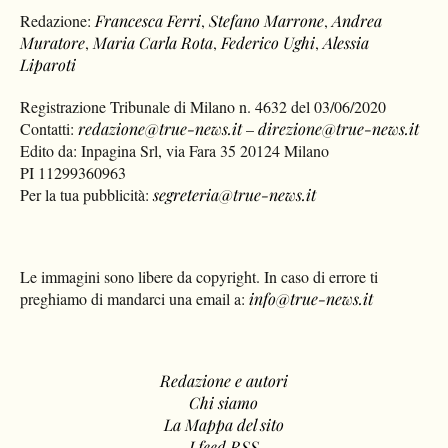
Redazione:
Francesca Ferri
,
Stefano Marrone
,
Andrea
Muratore
,
Maria Carla Rota
,
Federico Ughi
,
Alessia
Liparoti
Registrazione Tribunale di Milano n. 4632 del 03/06/2020
Contatti:
redazione@true-news.it
–
direzione@true-news.it
Edito da: Inpagina Srl, via Fara 35 20124 Milano
PI 11299360963
Per la tua pubblicità:
segreteria@true-news.it
Le immagini sono libere da copyright. In caso di errore ti
preghiamo di mandarci una email a:
info@true-news.it
Redazione e autori
Chi siamo
La Mappa del sito
I feed RSS