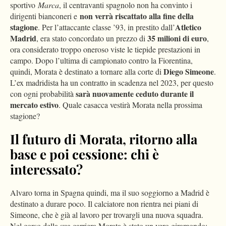
sportivo
Marca
, il centravanti spagnolo non ha convinto i
non verrà riscattato alla fine della
dirigenti bianconeri e
stagione
Atletico
. Per l’attaccante classe ’93, in prestito dall’
Madrid
35 milioni di euro
, era stato concordato un prezzo di
,
ora considerato troppo oneroso viste le tiepide prestazioni in
campo. Dopo l’ultima di campionato contro la Fiorentina,
Diego Simeone
quindi, Morata è destinato a tornare alla corte di
.
L’ex madridista ha un contratto in scadenza nel 2023, per questo
sarà nuovamente ceduto durante il
con ogni probabilità
mercato estivo
. Quale casacca vestirà Morata nella prossima
stagione?
Il futuro di Morata, ritorno alla
base e poi cessione: chi è
interessato?
Alvaro torna in Spagna quindi, ma il suo soggiorno a Madrid è
destinato a durare poco. Il calciatore non rientra nei piani di
Simeone, che è già al lavoro per trovargli una nuova squadra.
Nel corso della sua carriera Morata è stato un vero giramondo: