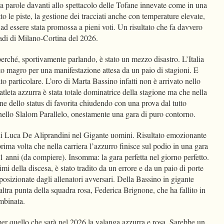
enza parole davanti allo spettacolo delle Tofane innevate come in una
to le piste, la gestione dei tracciati anche con temperature elevate,
d essere stata promossa a pieni voti. Un risultato che fa davvero
iadi di Milano-Cortina del 2026.
perché, sportivamente parlando, è stato un mezzo disastro. L’Italia
to magro per una manifestazione attesa da un paio di stagioni. E
to particolare. L’oro di Marta Bassino infatti non è arrivato nello
atleta azzurra è stata totale dominatrice della stagione ma che nella
ne dello status di favorita chiudendo con una prova dal tutto
 nello Slalom Parallelo, onestamente una gara di puro contorno.
 di Luca De Aliprandini nel Gigante uomini. Risultato emozionante
ima volta che nella carriera l’azzurro finisce sul podio in una gara
 anni (da compiere). Insomma: la gara perfetta nel giorno perfetto.
simi della discesa, è stato tradito da un errore e da un paio di porte
 posizionate dagli allenatori avversari. Della Bassino in gigante
ltra punta della squadra rosa, Federica Brignone, che ha fallito in
mbinata.
er quello che sarà nel 2026 la valanga azzurra e rosa. Sarebbe un