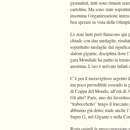
giornalisti, tutti sono rimasti s
cartolina. Ma sono state soprattut
insomma l’organizzazione intera a
ben sperare in vista delle Olimp
Le note liete però finiscono qui 
chiude con due medaglie, risulta
soprattutto medaglie dal significa
slalom gigante, disciplina dove l’
gara Mondiale ha patito la tensio
anonima. L’oro è arrivato infatti
C’è poi il meraviglioso argento
ma poco prevedibile essendo la pr
di Coppa del Mondo, all’età di 31
Gli altri? Paris, uno dei favoritis
“trabocchetto” lungo il tracciato
abbiamo già detto; male anche l’a
Super G, nel Gigante e nella Co
Resta quindi la preoccupazione p