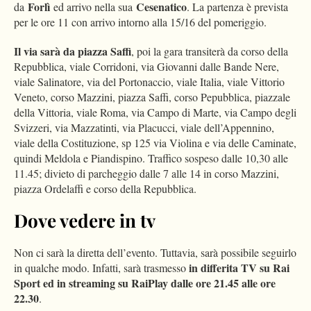
Forlì
Cesenatico
da
ed arrivo nella sua
. La partenza è prevista
per le ore 11 con arrivo intorno alla 15/16 del pomeriggio.
Il via sarà da piazza Saffi
, poi la gara transiterà da corso della
Repubblica, viale Corridoni, via Giovanni dalle Bande Nere,
viale Salinatore, via del Portonaccio, viale Italia, viale Vittorio
Veneto, corso Mazzini, piazza Saffi, corso Pepubblica, piazzale
della Vittoria, viale Roma, via Campo di Marte, via Campo degli
Svizzeri, via Mazzatinti, via Placucci, viale dell’Appennino,
viale della Costituzione, sp 125 via Violina e via delle Caminate,
quindi Meldola e Piandispino. Traffico sospeso dalle 10,30 alle
11.45; divieto di parcheggio dalle 7 alle 14 in corso Mazzini,
piazza Ordelaffi e corso della Repubblica.
Dove vedere in tv
Non ci sarà la diretta dell’evento. Tuttavia, sarà possibile seguirlo
in differita TV su Rai
in qualche modo. Infatti, sarà trasmesso
Sport ed in streaming su RaiPlay dalle ore 21.45 alle ore
22.30
.