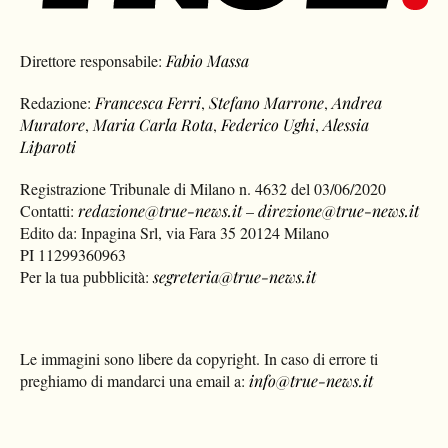
Direttore responsabile:
Fabio Massa
Redazione:
Francesca Ferri
,
Stefano Marrone
,
Andrea
Muratore
,
Maria Carla Rota
,
Federico Ughi
,
Alessia
Liparoti
Registrazione Tribunale di Milano n. 4632 del 03/06/2020
Contatti:
redazione@true-news.it
–
direzione@true-news.it
Edito da: Inpagina Srl, via Fara 35 20124 Milano
PI 11299360963
Per la tua pubblicità:
segreteria@true-news.it
Le immagini sono libere da copyright. In caso di errore ti
preghiamo di mandarci una email a:
info@true-news.it