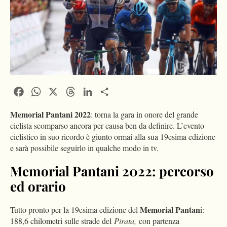
Facebook
WhatsApp
X
Threads
LinkedIn
Condividi
Memorial Pantani 2022
: torna la gara in onore del grande
ciclista scomparso ancora per causa ben da definire. L’evento
ciclistico in suo ricordo è giunto ormai alla sua 19esima edizione
e sarà possibile seguirlo in qualche modo in tv.
Memorial Pantani 2022: percorso
ed orario
Memorial Pantan
Tutto pronto per la 19esima edizione del
i:
188,6 chilometri sulle strade del
Pirata,
con partenza