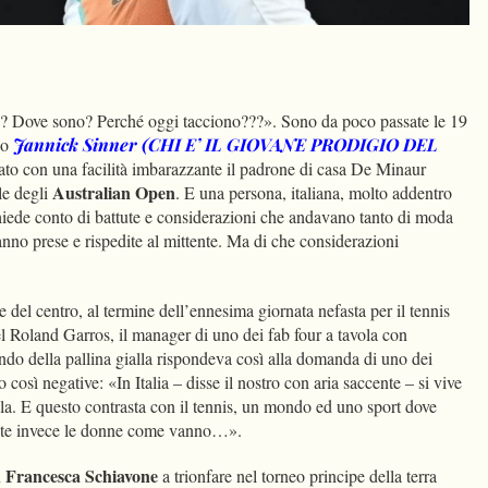
dIn
Condividi
? Dove sono? Perché oggi tacciono???». Sono da poco passate le 19
co
Jannick Sinner (CHI E’ IL GIOVANE PRODIGIO DEL
ato con una facilità imbarazzante il padrone di casa De Minaur
Australian Open
ale degli
. E una persona, italiana, molto addentro
chiede conto di battute e considerazioni che andavano tanto di moda
nno prese e rispedite al mittente. Ma di che considerazioni
e del centro, al termine dell’ennesima giornata nefasta per il tennis
l Roland Garros, il manager di uno dei fab four a tavola con
ondo della pallina gialla rispondeva così alla domanda di uno dei
o così negative: «In Italia – disse il nostro con aria saccente – si vive
lla. E questo contrasta con il tennis, un mondo ed uno sport dove
rdate invece le donne come vanno…».
Francesca Schiavone
u
a trionfare nel torneo principe della terra