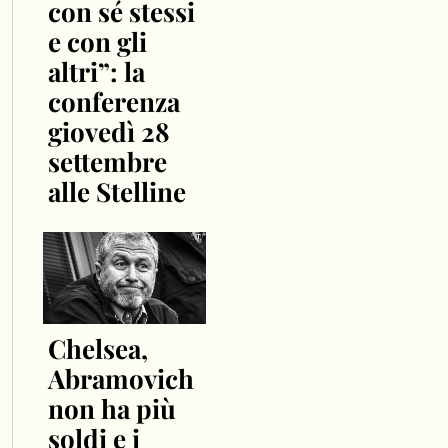
con sé stessi
e con gli
altri”: la
conferenza
giovedì 28
settembre
alle Stelline
Chelsea,
Abramovich
non ha più
soldi e i