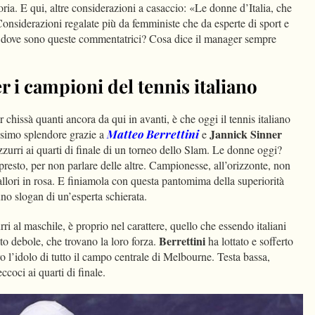
oria. E qui, altre considerazioni a casaccio: «Le donne d’Italia, che
 Considerazioni regalate più da femministe che da esperte di sport e
i, dove sono queste commentatrici? Cosa dice il manager sempre
r i campioni del tennis italiano
 chissà quanti ancora da qui in avanti, è che oggi il tennis italiano
Jannick Sinner
ssimo splendore grazie a
Matteo Berrettini
e
zurri ai quarti di finale di un torneo dello Slam. Le donne oggi?
presto, per non parlare delle altre. Campionesse, all’orizzonte, non
llori in rosa. E finiamola con questa pantomima della superiorità
no slogan di un’esperta schierata.
ri al maschile, è proprio nel carattere, quello che essendo italiani
Berrettini
to debole, che trovano la loro forza.
ha lottato e sofferto
o l’idolo di tutto il campo centrale di Melbourne. Testa bassa,
coci ai quarti di finale.