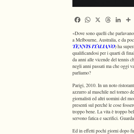
Facebook
WhatsApp
X
Threads
Linke
«Dove sono quelli che parlavano
a Melbourne, Australia, e da po
TENNIS ITALIANO
) ha super
qualificandosi per i quarti di fin
da anni alle vicende del tennis 
negli anni passati ma che oggi va
parliamo?
Parigi, 2010. In un noto ristorant
azzurro al maschile nel torneo de
giornalisti ed altri uomini del m
presenti sul perché le cose fosser
troppo bene. La vita è troppo be
servono fatica e sacrifici. Gua
Ed in effetti pochi giorni dopo f