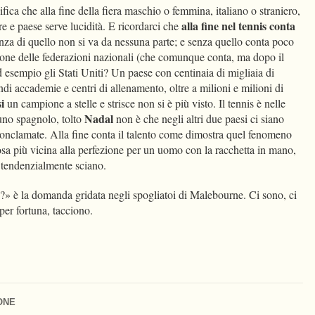
fica che alla fine della fiera maschio o femmina, italiano o straniero,
alla fine nel tennis conta
e e paese serve lucidità. E ricordarci che
nza di quello non si va da nessuna parte; e senza quello conta poco
one delle federazioni nazionali (che comunque conta, ma dopo il
 esempio gli Stati Uniti? Un paese con centinaia di migliaia di
ndi accademie e centri di allenamento, oltre a milioni e milioni di
i
un campione a stelle e strisce non si è più visto. Il tennis è nelle
Nadal
uno spagnolo, tolto
non è che negli altri due paesi ci siano
 conclamate. Alla fine conta il talento come dimostra quel fenomeno
cosa più vicina alla perfezione per un uomo con la racchetta in mano,
i tendenzialmente sciano.
» è la domanda gridata negli spogliatoi di Malebourne. Ci sono, ci
per fortuna, tacciono.
ONE