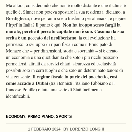
Ma allora, considerando che non è molto distante e che il clima è
quello è, Sinner non poteva spostare la sua residenza, diciamo, a
Bordighera
, dove per anni si era trasferito per allenarsi, e pagare
Non ha troppo senso fargli la
l’Irpef in Italia? Il punto è qui.
morale, perché il peccato capitale non è suo. Casomai la sua
scelta è un peccato del neoliberismo
, la cui evoluzione ha
permesso lo sviluppo di ripari fiscali come il Principato di
Monaco che – per dimensioni, storia e sovranità – si è creato
un’economia e una quotidianità che solo i più ricchi possono
permettersi, attratti da servizi elitari, sicurezza ed esclusività
possibili solo in certi luoghi e che solo un determinato tenore di
Il regime fiscale fa parte del pacchetto, così
vita consente.
come accade a Dubai
(tra i tennisti l’italiano Fabbiano e il
francese Pouille) o tutta una serie di Stati facilmente
identificabili.
ECONOMY
,
PRIMO PIANO
,
SPORTS
1 FEBBRAIO 2024
BY
LORENZO LONGHI