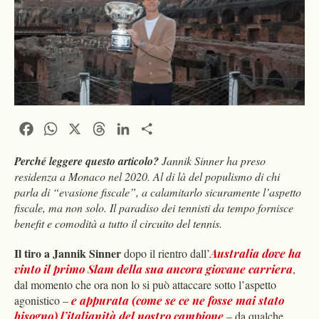
Facebook
WhatsApp
X
Threads
LinkedIn
Condividi
Perché leggere questo articolo?
Jannik Sinner ha preso
residenza a Monaco nel 2020. Al di là del populismo di chi
parla di “evasione fiscale”, a calamitarlo sicuramente l’aspetto
fiscale, ma non solo. Il paradiso dei tennisti da tempo fornisce
benefit e comodità a tutto il circuito del tennis.
Il tiro a
Jannik Sinner
dopo il rientro dall’
Australia dove ha
vinto il primo Slam della sua ancora giovane carriera
,
dal momento che ora non lo si può attaccare sotto l’aspetto
agonistico –
e appurata (come se ce ne fosse mai stato
bisogno) l’italianità del nostro campione
– da qualche