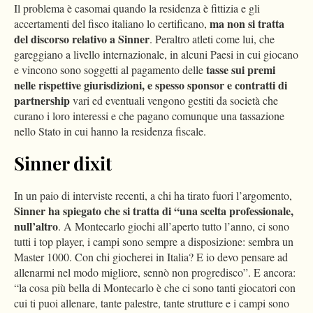
Il problema è casomai quando la residenza è fittizia e gli
ma non si tratta
accertamenti del fisco italiano lo certificano,
del discorso relativo a Sinner
. Peraltro atleti come lui, che
gareggiano a livello internazionale, in alcuni Paesi in cui giocano
tasse sui premi
e vincono sono soggetti al pagamento delle
nelle rispettive giurisdizioni, e spesso sponsor e contratti di
partnership
vari ed eventuali vengono gestiti da società che
curano i loro interessi e che pagano comunque una tassazione
nello Stato in cui hanno la residenza fiscale.
Sinner dixit
In un paio di interviste recenti, a chi ha tirato fuori l’argomento,
Sinner ha spiegato che si tratta di “una scelta professionale,
null’altro
. A Montecarlo giochi all’aperto tutto l’anno, ci sono
tutti i top player, i campi sono sempre a disposizione: sembra un
Master 1000. Con chi giocherei in Italia? E io devo pensare ad
allenarmi nel modo migliore, sennò non progredisco”. E ancora:
“la cosa più bella di Montecarlo è che ci sono tanti giocatori con
cui ti puoi allenare, tante palestre, tante strutture e i campi sono