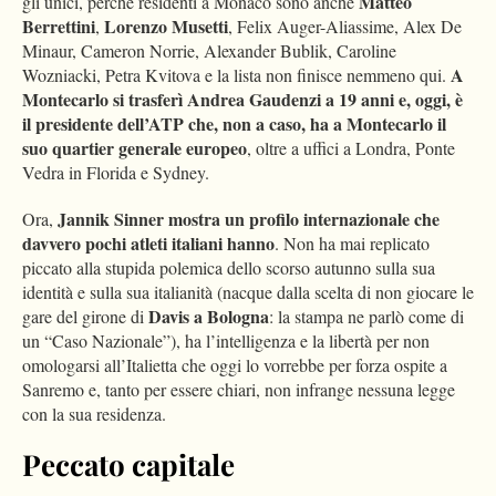
Matteo
gli unici, perché residenti a Monaco sono anche
Berrettini
Lorenzo Musetti
,
, Felix Auger-Aliassime, Alex De
Minaur, Cameron Norrie, Alexander Bublik, Caroline
A
Wozniacki, Petra Kvitova e la lista non finisce nemmeno qui.
Montecarlo si trasferì Andrea Gaudenzi a 19 anni e, oggi, è
il presidente dell’ATP
che, non a caso, ha a Montecarlo il
suo quartier generale europeo
, oltre a uffici a Londra, Ponte
Vedra in Florida e Sydney.
Jannik Sinner mostra un profilo internazionale che
Ora,
davvero pochi atleti italiani hanno
. Non ha mai replicato
piccato alla stupida polemica dello scorso autunno sulla sua
identità e sulla sua italianità (nacque dalla scelta di non giocare le
Davis a Bologna
gare del girone di
: la stampa ne parlò come di
un “Caso Nazionale”), ha l’intelligenza e la libertà per non
omologarsi all’Italietta che oggi lo vorrebbe per forza ospite a
Sanremo e, tanto per essere chiari, non infrange nessuna legge
con la sua residenza.
Peccato capitale