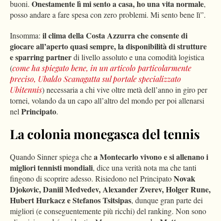
Onestamente lì mi sento a casa, ho una vita normale
buoni.
,
posso andare a fare spesa con zero problemi. Mi sento bene lì”.
il clima della Costa Azzurra che consente di
Insomma:
giocare all’aperto quasi sempre, la disponibilità di strutture
e sparring partner
di livello assoluto e una comodità logistica
(
come ha spiegato bene, in un articolo particolarmente
preciso, Ubaldo Scanagatta sul portale specializzato
Ubitennis
) necessaria a chi vive oltre metà dell’anno in giro per
tornei, volando da un capo all’altro del mondo per poi allenarsi
Principato
nel
.
La colonia monegasca del tennis
a Montecarlo vivono e si allenano i
Quando Sinner spiega che
migliori tennisti mondiali
, dice una verità nota ma che tanti
Novak
fingono di scoprire adesso. Risiedono nel Principato
Djokovic, Daniil Medvedev, Alexander Zverev, Holger Rune,
Hubert Hurkacz e Stefanos Tsitsipas
, dunque gran parte dei
migliori (e conseguentemente più ricchi) del ranking. Non sono