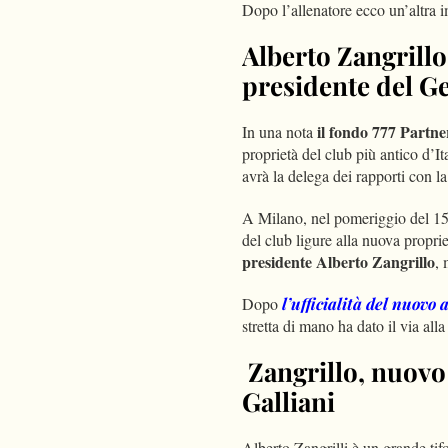
Dopo l’allenatore ecco un’altra im
Alberto Zangrillo
presidente del G
il fondo 777 Partne
In una nota
proprietà del club più antico d’I
avrà la delega dei rapporti con l
A Milano, nel pomeriggio del 15 
del club ligure alla nuova propr
presidente Alberto Zangrillo
, 
Dopo
l’ufficialità del nuovo 
stretta di mano ha dato il via all
Zangrillo, nuovo 
Galliani
Alberto Zangrilli è un grande tifo