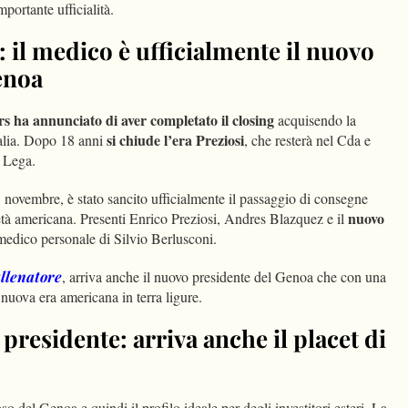
portante ufficialità.
: il medico è ufficialmente il nuovo
enoa
rs ha annunciato di aver completato il closing
acquisendo la
si chiude l’era Preziosi
talia. Dopo 18 anni
, che resterà nel Cda e
a Lega.
novembre, è stato sancito ufficialmente il passaggio di consegne
nuovo
ietà americana. Presenti Enrico Preziosi, Andres Blazquez e il
medico personale di Silvio Berlusconi.
allenatore
, arriva anche il nuovo presidente del Genoa che con una
a nuova era americana in terra ligure.
presidente: arriva anche il placet di
so del Genoa e quindi il profilo ideale per degli investitori esteri
.
La