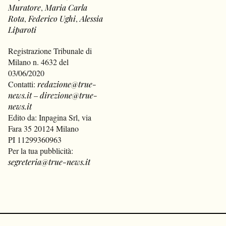
Muratore
,
Maria Carla
Rota
,
Federico Ughi
,
Alessia
Liparoti
Registrazione Tribunale di
Milano n. 4632 del
03/06/2020
Contatti:
redazione@true-
news.it
–
direzione@true-
news.it
Edito da: Inpagina Srl, via
Fara 35 20124 Milano
PI 11299360963
Per la tua pubblicità:
segreteria@true-news.it