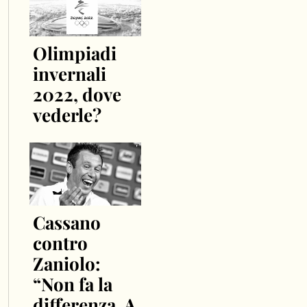
Olimpiadi
invernali
2022, dove
vederle?
Cassano
contro
Zaniolo:
“Non fa la
differenza. A