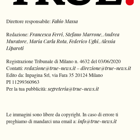
Direttore responsabile:
Fabio Massa
Redazione:
Francesca Ferri
,
Stefano Marrone
,
Andrea
Muratore
,
Maria Carla Rota
,
Federico Ughi
,
Alessia
Liparoti
Registrazione Tribunale di Milano n. 4632 del 03/06/2020
Contatti:
redazione@true-news.it
–
direzione@true-news.it
Edito da: Inpagina Srl, via Fara 35 20124 Milano
PI 11299360963
Per la tua pubblicità:
segreteria@true-news.it
Le immagini sono libere da copyright. In caso di errore ti
preghiamo di mandarci una email a:
info@true-news.it