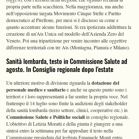
propria parte nella scacchiera. Nella maggioranza, ma anche
nell’opposizione targata Movimento Cinque Stelle e Partito
democratico al Pirellone, per mesi si è discusso su come e
quanto accentrare alcune funzioni. Si era ipotizzata addirittura la
creazione di un’Ats Unica sul modello dell’Azienda Zero del
Veneto. Poi una tripartizione per venire incontro alle oggettive
differenze territoriali con tre Ats (Montagna, Pianura e Milano).
Sanità lombarda, testo in Commissione Salute ad
agosto. In Consiglio regionale dopo l’estate
dotazione del
Un ulteriore motivo di divisione riguarda la
personale medico
e sanitario
e anche su questo punto sono i
territori e i loro rappresentanti a far sentire la propria voce. Nel
frattempo il 14 luglio sono finite la audizioni degli stakeholder
della sanità lombarda (terzo settore, clinici, cooperative etc.) in
Commissione Salute e Politiche sociali
in consiglio regionale.
L’obiettivo di Letizia Moratti e della giunta è giungere a una
sintesi entro la settimana per far approdare il testo nella
Commissione presieduta dal leghista Emanuele Monti entro