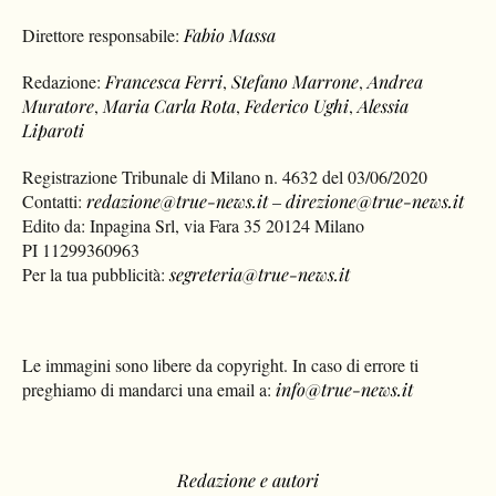
Direttore responsabile:
Fabio Massa
Redazione:
Francesca Ferri
,
Stefano Marrone
,
Andrea
Muratore
,
Maria Carla Rota
,
Federico Ughi
,
Alessia
Liparoti
Registrazione Tribunale di Milano n. 4632 del 03/06/2020
Contatti:
redazione@true-news.it
–
direzione@true-news.it
Edito da: Inpagina Srl, via Fara 35 20124 Milano
PI 11299360963
Per la tua pubblicità:
segreteria@true-news.it
Le immagini sono libere da copyright. In caso di errore ti
preghiamo di mandarci una email a:
info@true-news.it