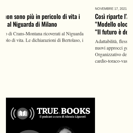
NOVEMBRE 17,
2021
Così riparte l’Asst Sette Laghi. Il DG Bonelli:
“Modello olocratico post emergenza”. Castiglioni:
“Il futuro è della sala ibrida”
Adattabilità, flessibilità e innovazione. Ma anche l'adozione di
nuovi approcci gestionali: l'Asst Sette Laghi riparte dal Piano
Organizzativo del DG Bonelli e con un nuovo Dipartimento
cardio-toraco-vascolare
LEGGI