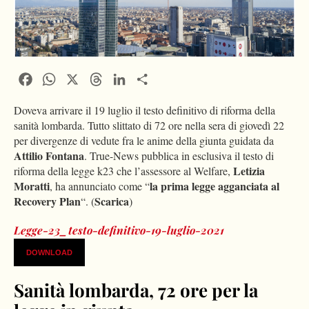
Facebook
WhatsApp
X
Threads
LinkedIn
Condividi
Doveva arrivare il 19 luglio il testo definitivo di riforma della
sanità lombarda. Tutto slittato di 72 ore nella sera di giovedì 22
per divergenze di vedute fra le anime della giunta guidata da
Attilio Fontana
. True-News pubblica in esclusiva il testo di
Letizia
riforma della legge k23 che l’assessore al Welfare,
Moratti
la prima legge agganciata al
, ha annunciato come “
Recovery Plan
Scarica
“. (
)
Legge-23_testo-definitivo-19-luglio-2021
DOWNLOAD
Sanità lombarda, 72 ore per la