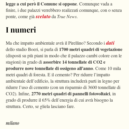
legge a cui però il Comune si oppone
. Comunque vada a
finire, i due palazzi verrebbero realizzati comunque, con o senza
ponte, come già
svelato
da
True News
.
I numeri
Ma che impatto ambientale avrà il Pirellino? Secondo i
dati
1700 metri quadri di vegetazione
dello studio Boeri, si parla di
(disposti su più piani in modo che il palazzo cambi colore con le
assorbire 14 tonnellate di CO2 e
stagioni) in grado di
produrre nove tonnellate di ossigeno all’anno
. Come 10 mila
metri quadri di foresta. E il cemento? Per ridurre l’impatto
ambientale dell’edificio, la struttura includerà parti in legno per
ridurre l’uso di cemento (con un risparmio di 3600 tonnellate di
2770 metri quadri di pannelli fotovoltaici
CO2). Infine,
, in
grado di produrre il 65% dell’energia di cui avrà bisogno la
struttura. Certo, se gliela lasciano fare.
milano