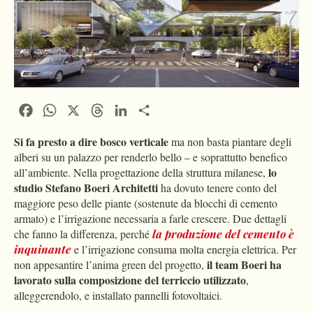
Facebook
WhatsApp
X
Threads
LinkedIn
Condividi
Si fa presto a dire bosco verticale
ma non basta piantare degli
alberi su un palazzo per renderlo bello – e soprattutto benefico
lo
all’ambiente. Nella progettazione della struttura milanese,
studio Stefano Boeri Architetti
ha dovuto tenere conto del
maggiore peso delle piante (sostenute da blocchi di cemento
armato) e l’irrigazione necessaria a farle crescere. Due dettagli
che fanno la differenza, perché
la produzione del cemento è
inquinante
e l’irrigazione consuma molta energia elettrica. Per
il team Boeri ha
non appesantire l’anima green del progetto,
lavorato sulla composizione del terriccio utilizzato
,
alleggerendolo, e installato pannelli fotovoltaici.