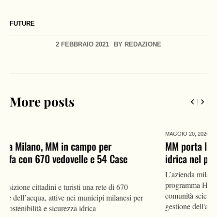
FUTURE
2 FEBBRAIO 2021
BY
REDAZIONE
More posts
MAGGIO 20,
2026
MM porta la propria esperienza sulla resilienza
idrica nel progetto europeo SafeCREW
L’azienda milanese partecipa alla conferenza di Bruxelles del
programma Horizon Europe, mettendo a disposizione della
comunità scientifica e delle istituzioni UE il proprio modello di
gestione dell'acqua potabile.