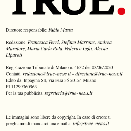
Direttore responsabile:
Fabio Massa
Redazione:
Francesca Ferri
,
Stefano Marrone
,
Andrea
Muratore
,
Maria Carla Rota
,
Federico Ughi
,
Alessia
Liparoti
Registrazione Tribunale di Milano n. 4632 del 03/06/2020
Contatti:
redazione@true-news.it
–
direzione@true-news.it
Edito da: Inpagina Srl, via Fara 35 20124 Milano
PI 11299360963
Per la tua pubblicità:
segreteria@true-news.it
Le immagini sono libere da copyright. In caso di errore ti
preghiamo di mandarci una email a:
info@true-news.it