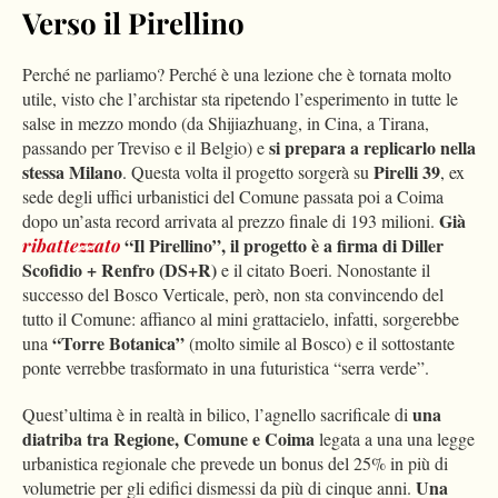
Verso il Pirellino
Perché ne parliamo? Perché è una lezione che è tornata molto
utile, visto che l’archistar sta ripetendo l’esperimento in tutte le
salse in mezzo mondo (da Shijiazhuang, in Cina, a Tirana,
si prepara a replicarlo nella
passando per Treviso e il Belgio) e
stessa Milano
Pirelli 39
. Questa volta il progetto sorgerà su
, ex
sede degli uffici urbanistici del Comune passata poi a Coima
Già
dopo un’asta record arrivata al prezzo finale di 193 milioni.
“Il Pirellino”, il progetto è a firma di Diller
ribattezzato
Scofidio + Renfro (DS+R)
e il citato Boeri. Nonostante il
successo del Bosco Verticale, però, non sta convincendo del
tutto il Comune: affianco al mini grattacielo, infatti, sorgerebbe
“Torre Botanica”
una
(molto simile al Bosco) e il sottostante
ponte verrebbe trasformato in una futuristica “serra verde”.
una
Quest’ultima è in realtà in bilico, l’agnello sacrificale di
diatriba tra Regione, Comune e Coima
legata a una una legge
urbanistica regionale che prevede un bonus del 25% in più di
Una
volumetrie per gli edifici dismessi da più di cinque anni.