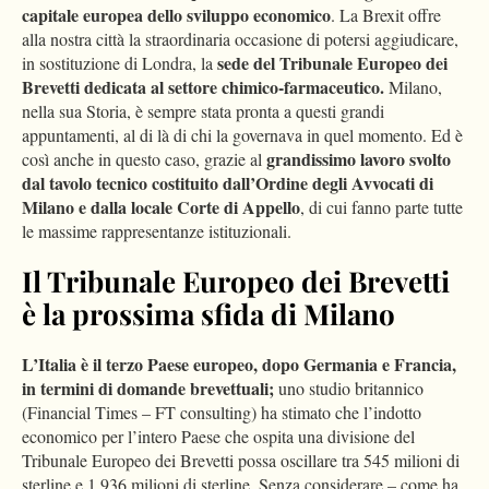
capitale europea dello sviluppo economico
. La Brexit offre
alla nostra città la straordinaria occasione di potersi aggiudicare,
sede del Tribunale Europeo dei
in sostituzione di Londra, la
Brevetti dedicata al settore chimico-farmaceutico.
Milano,
nella sua Storia, è sempre stata pronta a questi grandi
appuntamenti, al di là di chi la governava in quel momento. Ed è
grandissimo lavoro svolto
così anche in questo caso, grazie al
dal tavolo tecnico costituito dall’Ordine degli Avvocati di
Milano e dalla locale Corte di Appello
, di cui fanno parte tutte
le massime rappresentanze istituzionali.
Il Tribunale Europeo dei Brevetti
è la prossima sfida di Milano
L’Italia è il terzo Paese europeo, dopo Germania e Francia,
in termini di domande brevettuali;
uno studio britannico
(Financial Times – FT consulting) ha stimato che l’indotto
economico per l’intero Paese che ospita una divisione del
Tribunale Europeo dei Brevetti possa oscillare tra 545 milioni di
sterline e 1.936 milioni di sterline. Senza considerare – come ha