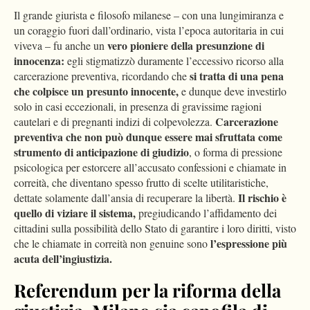
Il grande giurista e filosofo milanese – con una lungimiranza e
un coraggio fuori dall’ordinario, vista l’epoca autoritaria in cui
vero pioniere della presunzione di
viveva – fu anche un
innocenza:
egli stigmatizzò duramente l’eccessivo ricorso alla
si tratta di una pena
carcerazione preventiva, ricordando che
che colpisce un presunto innocente,
e dunque deve investirlo
solo in casi eccezionali, in presenza di gravissime ragioni
Carcerazione
cautelari e di pregnanti indizi di colpevolezza.
preventiva che non può dunque essere mai sfruttata come
strumento di anticipazione di giudizio
, o forma di pressione
psicologica per estorcere all’accusato confessioni e chiamate in
correità, che diventano spesso frutto di scelte utilitaristiche,
Il rischio è
dettate solamente dall’ansia di recuperare la libertà.
quello di viziare il sistema,
pregiudicando l’affidamento dei
cittadini sulla possibilità dello Stato di garantire i loro diritti, visto
l’espressione più
che le chiamate in correità non genuine sono
acuta dell’ingiustizia.
Referendum per la riforma della