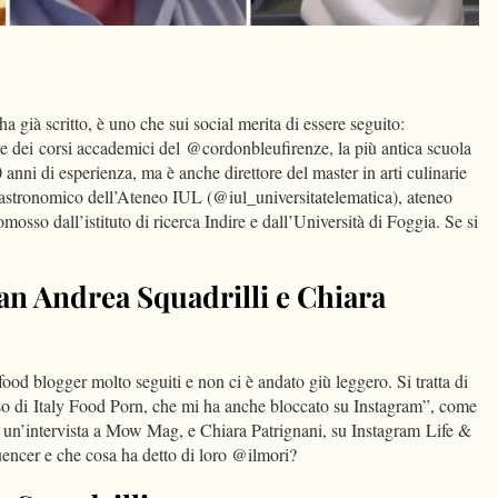
dIn
Condividi
 già scritto, è uno che sui social merita di essere seguito:
ore dei corsi accademici del @cordonbleufirenze, la più antica scuola
 anni di esperienza, ma è anche direttore del master in arti culinarie
gastronomico dell’Ateneo IUL (@iul_universitatelematica), ateneo
osso dall’istituto di ricerca Indire e dall’Università di Foggia. Se si
.
an Andrea Squadrilli e Chiara
food blogger molto seguiti e non ci è andato giù leggero. Si tratta di
so di Italy Food Porn, che mi ha anche bloccato su Instagram”, come
 un’intervista a Mow Mag, e Chiara Patrignani, su Instagram Life &
uencer e che cosa ha detto di loro @ilmori?