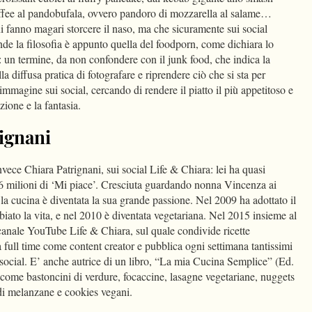
offee al pandobufala, ovvero pandoro di mozzarella al salame…
ani fanno magari storcere il naso, ma che sicuramente sui social
nde la filosofia è appunto quella del foodporn, come dichiara lo
: un termine, da non confondere con il junk food, che indica la
a diffusa pratica di fotografare e riprendere ciò che si sta per
mmagine sui social, cercando di rendere il piatto il più appetitoso e
ione e la fantasia.
rignani
nvece Chiara Patrignani, sui social Life & Chiara: lei ha quasi
6 milioni di ‘Mi piace’. Cresciuta guardando nonna Vincenza ai
i la cucina è diventata la sua grande passione. Nel 2009 ha adottato il
iato la vita, e nel 2010 è diventata vegetariana. Nel 2015 insieme al
anale YouTube Life & Chiara, sul quale condivide ricette
 full time come content creator e pubblica ogni settimana tantissimi
 social. E’ anche autrice di un libro, “La mia Cucina Semplice” (Ed.
 come bastoncini di verdure, focaccine, lasagne vegetariane, nuggets
s di melanzane e cookies vegani.