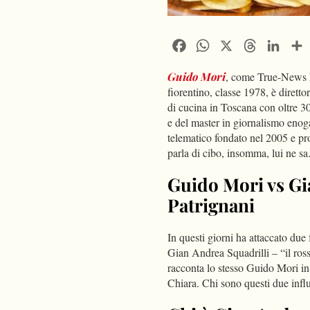
Facebook
WhatsApp
X
Threads
Linke
Guido Mori
, come True-News ha
fiorentino, classe 1978, è dirett
di cucina in Toscana con oltre 30
e del master in giornalismo eno
telematico fondato nel 2005 e prom
parla di cibo, insomma, lui ne sa
Guido Mori vs Gi
Patrignani
In questi giorni ha attaccato due 
Gian Andrea Squadrilli – “il ros
racconta lo stesso Guido Mori in
Chiara. Chi sono questi due infl