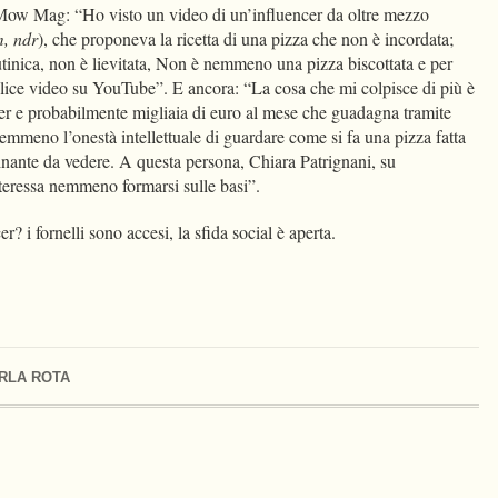
 Mow Mag: “Ho visto un video di un’influencer da oltre mezzo
m, ndr
), che proponeva la ricetta di una pizza che non è incordata;
utinica, non è lievitata, Non è nemmeno una pizza biscottata e per
lice video su YouTube”. E ancora: “La cosa che mi colpisce di più è
er e probabilmente migliaia di euro al mese che guadagna tramite
nemmeno l’onestà intellettuale di guardare come si fa una pizza fatta
inante da vedere. A questa persona, Chiara Patrignani, su
nteressa nemmeno formarsi sulle basi”.
? i fornelli sono accesi, la sfida social è aperta.
RLA ROTA