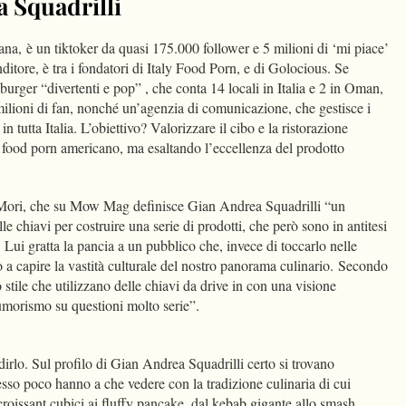
a Squadrilli
ana, è un tiktoker da quasi 175.000 follower e 5 milioni di ‘mi piace’
tore, è tra i fondatori di Italy Food Porn, e di Golocious. Se
urger “divertenti e pop” , che conta 14 locali in Italia e 2 in Oman,
lioni di fan, nonché un’agenzia di comunicazione, che gestisce i
 in tutta Italia. L’obiettivo? Valorizzare il cibo e la ristorazione
del food porn americano, ma esaltando l’eccellenza del prodotto
 Mori, che su Mow Mag definisce Gian Andrea Squadrilli “un
le chiavi per costruire una serie di prodotti, che però sono in antitesi
. Lui gratta la pancia a un pubblico che, invece di toccarlo nelle
 a capire la vastità culturale del nostro panorama culinario. Secondo
 stile che utilizzano delle chiavi da drive in con una visione
 umorismo su questioni molto serie”.
 dirlo. Sul profilo di Gian Andrea Squadrilli certo si trovano
so poco hanno a che vedere con la tradizione culinaria di cui
roissant cubici ai fluffy pancake, dal kebab gigante allo smash