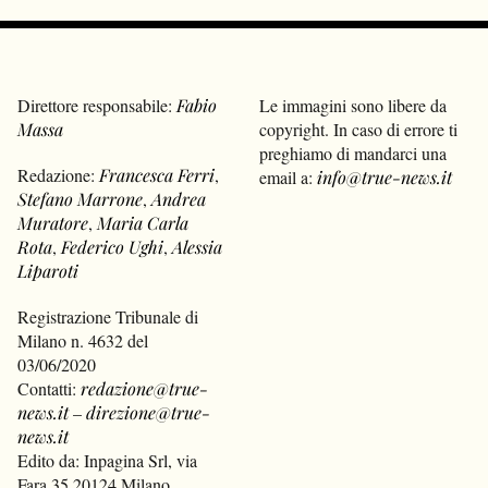
Direttore responsabile:
Fabio
Le immagini sono libere da
Massa
copyright. In caso di errore ti
preghiamo di mandarci una
Redazione:
Francesca Ferri
,
email a:
info@true-news.it
Stefano Marrone
,
Andrea
Muratore
,
Maria Carla
Rota
,
Federico Ughi
,
Alessia
Liparoti
Registrazione Tribunale di
Milano n. 4632 del
03/06/2020
Contatti:
redazione@true-
news.it
–
direzione@true-
news.it
Edito da: Inpagina Srl, via
Fara 35 20124 Milano