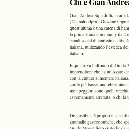
Chi è Gian Andre
Gian Andrea Squadrilli, in arte J
(@janafoodprn). Giovane imprendi
quest’ultima è una catena di hamb
la prima è una community da 2 mi
canali social di tantissime attività
italiana, utilizzando l’estetica 
italiano.
E qui arriva l’affondo di Guido
imprenditore che ha utilizzato del
con la cultura alimentare italiana
corde più basse, andrebbe aiutato
me i peggiori sono quelli vecchio
estremamente arretrata, o chi fa
De gustibus, è proprio il caso di
anomalie gastronomiche, che spes
Guido Mori è fiero custode: dai c