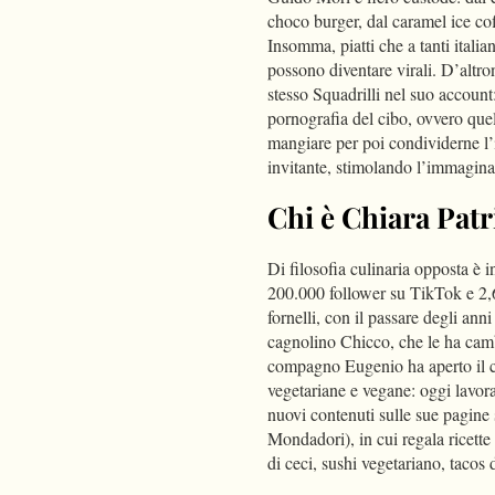
choco burger, dal caramel ice c
Insomma, piatti che a tanti itali
possono diventare virali. D’altro
stesso Squadrilli nel suo account
pornografia del cibo, ovvero quell
mangiare per poi condividerne l’i
invitante, stimolando l’immaginaz
Chi è Chiara Pat
Di filosofia culinaria opposta è i
200.000 follower su TikTok e 2,
fornelli, con il passare degli ann
cagnolino Chicco, che le ha camb
compagno Eugenio ha aperto il c
vegetariane e vegane: oggi lavora
nuovi contenuti sulle sue pagine
Mondadori), in cui regala ricette
di ceci, sushi vegetariano, taco