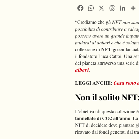
Facebook
WhatsApp
X
Threads
Linke
“Crediamo che g
li NFT non sian
possibilità di contribuire a salv
possono avere un grande impatto
miliardi di dollari e che è solame
NFT
green
collezione di
lanciat
il fondatore Luca Cattoi. Una se
del pianeta attraverso una serie di
alberi
.
LEGGI ANCHE:
Cosa sono 
Non il solito NFT
L’obiettivo di questa collezione 
tonnellate di CO2 all’anno
. La
NFT di decidere dove piantare gli
ricavato dai fondi generati dal t