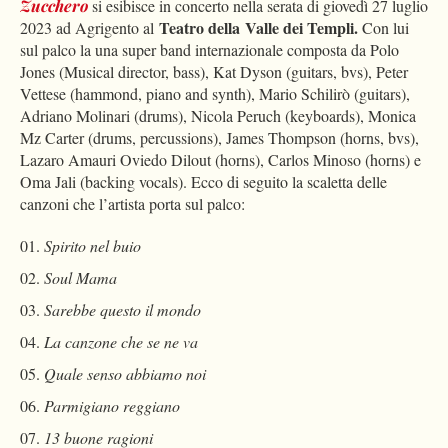
Zucchero
si esibisce in concerto nella serata di giovedì 27 luglio
Teatro della
Valle dei Templi.
2023 ad Agrigento al
Con lui
sul palco la una super band internazionale composta da Polo
Jones (Musical director, bass), Kat Dyson (guitars, bvs), Peter
Vettese (hammond, piano and synth), Mario Schilirò (guitars),
Adriano Molinari (drums), Nicola Peruch (keyboards), Monica
Mz Carter (drums, percussions), James Thompson (horns, bvs),
Lazaro Amauri Oviedo Dilout (horns), Carlos Minoso (horns) e
Oma Jali (backing vocals). Ecco di seguito la scaletta delle
canzoni che l’artista porta sul palco:
Spirito nel buio
Soul Mama
Sarebbe questo il mondo
La canzone che se ne va
Quale senso abbiamo noi
Parmigiano reggiano
13 buone ragioni