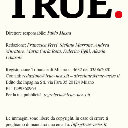
Direttore responsabile:
Fabio Massa
Redazione:
Francesca Ferri
,
Stefano Marrone
,
Andrea
Muratore
,
Maria Carla Rota
,
Federico Ughi
,
Alessia
Liparoti
Registrazione Tribunale di Milano n. 4632 del 03/06/2020
Contatti:
redazione@true-news.it
–
direzione@true-news.it
Edito da: Inpagina Srl, via Fara 35 20124 Milano
PI 11299360963
Per la tua pubblicità:
segreteria@true-news.it
Le immagini sono libere da copyright. In caso di errore ti
preghiamo di mandarci una email a:
info@true-news.it