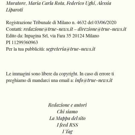
Muratore
,
Maria Carla Rota
,
Federico Ughi
,
Alessia
Liparoti
Registrazione Tribunale di Milano n. 4632 del 03/06/2020
Contatti:
redazione@true-news.it
–
direzione@true-news.it
Edito da: Inpagina Srl, via Fara 35 20124 Milano
PI 11299360963
Per la tua pubblicità:
segreteria@true-news.it
Le immagini sono libere da copyright. In caso di errore ti
preghiamo di mandarci una email a:
info@true-news.it
Redazione e autori
Chi siamo
La Mappa del sito
I feed RSS
I Tag