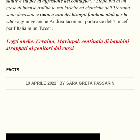
salute e sia per la diffusione del contagio”.”
Dopo più di un
mese di intense ostilità le reti idriche ed elettriche dell’Ucraina
e m
sono devastate
anca uno dei bisogni fondamentali per la
“
vita
aggiunge anche Andrea Iacomini, portavoce dell’Unicef
per l’Italia in un Tweet .
Leggi anche: Ucraina, Mariupol: centinaia di bambini
strappati ai genitori dai russi
FACTS
19 APRILE 2022
BY
SARA GRETA PASSARIN