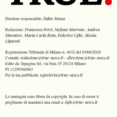
Direttore responsabile:
Fabio Massa
Redazione:
Francesca Ferri
,
Stefano Marrone
,
Andrea
Muratore
,
Maria Carla Rota
,
Federico Ughi
,
Alessia
Liparoti
Registrazione Tribunale di Milano n. 4632 del 03/06/2020
Contatti:
redazione@true-news.it
–
direzione@true-news.it
Edito da: Inpagina Srl, via Fara 35 20124 Milano
PI 11299360963
Per la tua pubblicità:
segreteria@true-news.it
Le immagini sono libere da copyright. In caso di errore ti
preghiamo di mandarci una email a:
info@true-news.it