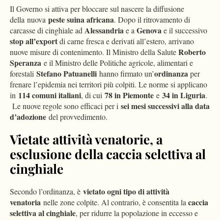
Il Governo si attiva per bloccare sul nascere la diffusione
peste suina africana
della nuova
. Dopo il ritrovamento di
Alessandria
Genova
carcasse di cinghiale ad
e a
e il successivo
stop all’export
di carne fresca e derivati all’estero, arrivano
Roberto
nuove misure di contenimento. Il Ministro della Salute
Speranza
e il Ministro delle Politiche agricole, alimentari e
Stefano Patuanelli
ordinanza
forestali
hanno firmato un’
per
frenare l’epidemia nei territori più colpiti. Le norme si applicano
114 comuni italiani
78 in Piemonte
34 in Liguria
in
, di cui
e
.
sei mesi successivi alla data
Le nuove regole sono efficaci per i
d’adozione
del provvedimento.
Vietate attività venatorie, a
esclusione della caccia selettiva al
cinghiale
vietato ogni tipo di attività
Secondo l’ordinanza, è
venatoria
caccia
nelle zone colpite. Al contrario, è consentita la
selettiva al cinghiale
, per ridurre la popolazione in eccesso e