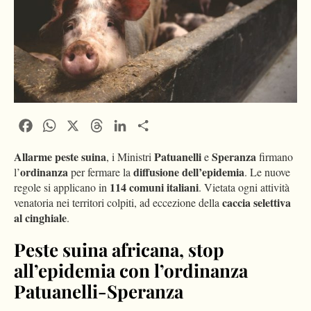
Facebook
WhatsApp
X
Threads
LinkedIn
Condividi
Allarme peste suina
Patuanelli
Speranza
, i Ministri
e
firmano
ordinanza
diffusione dell’epidemia
l’
per fermare la
. Le nuove
114 comuni italiani
regole si applicano in
. Vietata ogni attività
caccia selettiva
venatoria nei territori colpiti, ad eccezione della
al cinghiale
.
Peste suina africana, stop
all’epidemia con l’ordinanza
Patuanelli-Speranza